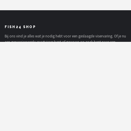
FISH24 SHOP
Bij ons vind je alles wat je nodig hebt voor een geslaagde viservaring. Of je nu
een gepassioneerde sportvisser bent of gewoon op zoek bent naar een
ontspannende visuitrusting, wij hebben het allemaal. In onze uitgebreide
collectie vind je een breed scala aan hengels, reels, vislijnen, aas, haken en
accessoires.
MERKEN
Westin
Spro
Korda
Salmo
Rapala
PB Products
Fox Rage