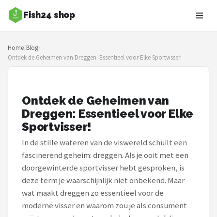
Fish24 shop
Zoeken
Home
/
Blog
/
NAVIGATIE
Ontdek de Geheimen van Dreggen: Essentieel voor Elke Sportvisser!
Shop
Merken
Ontdek de Geheimen van
Dreggen: Essentieel voor Elke
Blog
Sportvisser!
Hengelsoorten
In de stille wateren van de viswereld schuilt een
fascinerend geheim: dreggen. Als je ooit met een
Hengels
doorgewinterde sportvisser hebt gesproken, is
deze term je waarschijnlijk niet onbekend. Maar
Molens
wat maakt dreggen zo essentieel voor de
moderne visser en waarom zou je als consument
Dobbers