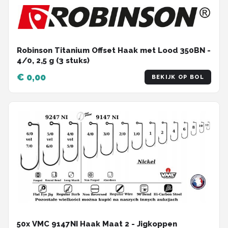
Robinson Titanium Offset Haak met Lood 350BN -
4/0, 2,5 g (3 stuks)
€ 0,00
BEKIJK OP BOL
50x VMC 9147NI Haak Maat 2 - Jigkoppen