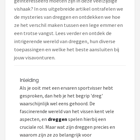
geïnteresseerd moeten zijn in deze veelzijdige
vishaak? In ons uitgebreide artikel ontrafelen we
Kunstaas
de mysteries van dreggen en ontdekken we hoe
ze het verschil maken tussen een lege emmer en
Shop
een trotse vangst. Lees verder en ontdek de
POPULAIRE MERKEN
intrigerende wereld van dreggen, hun diverse
toepassingen en welke het beste aansluiten bij
Westin
jouw visavonturen.
Spro
Inleiding
Korda
Als je ooit met een ervaren sportvisser hebt
gesproken, dan heb je het begrip 'dreg'
Salmo
waarschijnlijk wel eens gehoord. De
fascinerende wereld van het vissen kent vele
Rapala
aspecten, en
dreggen
spelen hierbij een
PB Products
cruciale rol. Maar wat zijn dreggen precies en
waarom zijn ze zo belangrijk voor