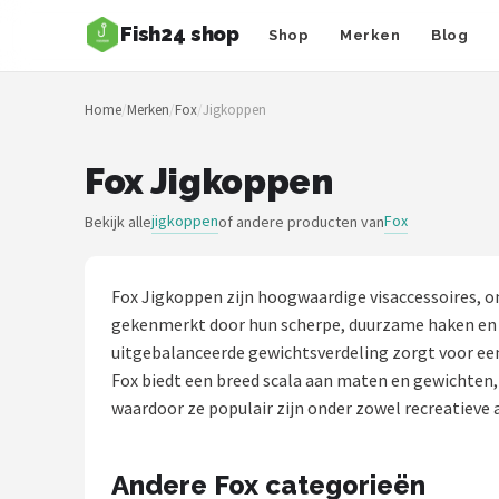
Fish24 shop
Shop
Merken
Blog
Zoeken
Home
/
Merken
/
Fox
/
Jigkoppen
NAVIGATIE
Shop
Fox Jigkoppen
Merken
jigkoppen
Fox
Bekijk alle
of andere producten van
Blog
Fox Jigkoppen zijn hoogwaardige visaccessoires, o
Hengelsoorten
gekenmerkt door hun scherpe, duurzame haken en rea
uitgebalanceerde gewichtsverdeling zorgt voor een
Hengels
Fox biedt een breed scala aan maten en gewichten,
waardoor ze populair zijn onder zowel recreatieve a
Molens
Andere Fox categorieën
Dobbers