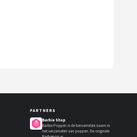
PARTNERS
Barbie Shop
Barbie Poppen is de beroemdste naam in
het verzamelen van poppen. De originele
Barbiepop w...