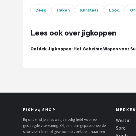
Deeg
Haken
Kunstaas
Lood
On
Kunstaas
Shop
Lees ook over jigkoppen
POPULAIRE MERKEN
Ontdek Jigkoppen: Het Geheime Wapen voor Suc
Westin
Spro
Korda
Salmo
Rapala
FISH24 SHOP
MERKEN
Bij ons vind je alles wat je nodig hebt voor een
Westin
PB Products
geslaagde viservaring. Of je nu een gepassioneerde
Spro
sportvisser bent of gewoon op zoek bent naar een
Korda