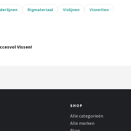
derlijnen
Rigmateriaal
Vislijnen
Visnetten
cesvol Vissen!
SHOP
Alle categorieën
Alle merken
Blog