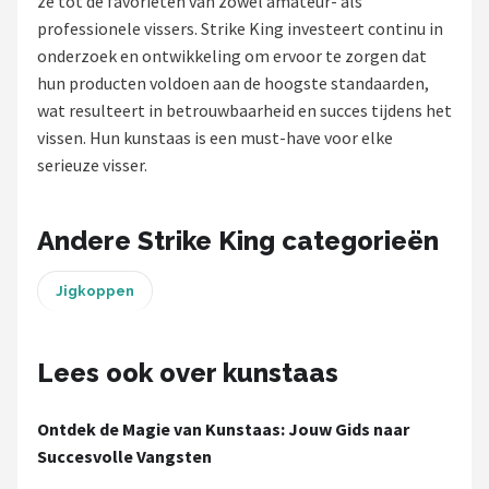
ze tot de favorieten van zowel amateur- als
professionele vissers. Strike King investeert continu in
Kunstaas
onderzoek en ontwikkeling om ervoor te zorgen dat
hun producten voldoen aan de hoogste standaarden,
Shop
wat resulteert in betrouwbaarheid en succes tijdens het
POPULAIRE MERKEN
vissen. Hun kunstaas is een must-have voor elke
serieuze visser.
Westin
Spro
Andere Strike King categorieën
Korda
Jigkoppen
Salmo
Lees ook over kunstaas
Rapala
Ontdek de Magie van Kunstaas: Jouw Gids naar
PB Products
Succesvolle Vangsten