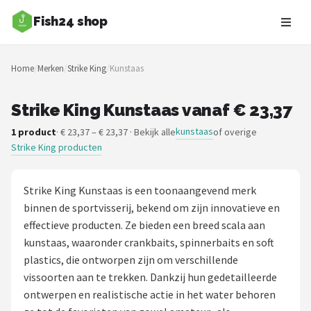
Fish24 shop
Zoeken
Home
/
Merken
/
Strike King
/
Kunstaas
NAVIGATIE
Shop
Strike King Kunstaas vanaf € 23,37
kunstaas
1 product
· € 23,37 – € 23,37 · Bekijk alle
of overige
Merken
Strike King producten
Blog
Strike King Kunstaas is een toonaangevend merk
Hengelsoorten
binnen de sportvisserij, bekend om zijn innovatieve en
effectieve producten. Ze bieden een breed scala aan
Hengels
kunstaas, waaronder crankbaits, spinnerbaits en soft
plastics, die ontworpen zijn om verschillende
Molens
vissoorten aan te trekken. Dankzij hun gedetailleerde
ontwerpen en realistische actie in het water behoren
Dobbers