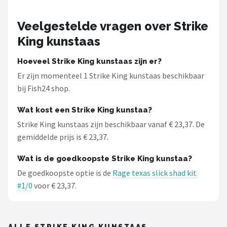
Fox Rage
Veelgestelde vragen over Strike
Rozemeijer
King kunstaas
Gamakatsu
Hoeveel Strike King kunstaas zijn er?
Er zijn momenteel 1 Strike King kunstaas beschikbaar
Mikado
bij Fish24 shop.
Alle merken →
Wat kost een Strike King kunstaa?
Strike King kunstaas zijn beschikbaar vanaf € 23,37. De
gemiddelde prijs is € 23,37.
Wat is de goedkoopste Strike King kunstaa?
De goedkoopste optie is de
Rage texas slick shad kit
#1/0
voor € 23,37.