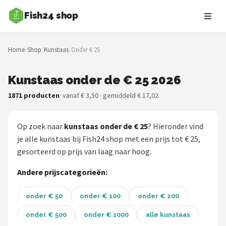
Fish24 shop
Zoeken
Home
/
Shop
/
Kunstaas
/
Onder € 25
NAVIGATIE
Shop
Kunstaas onder de € 25 2026
1871 producten
· vanaf € 3,50 · gemiddeld € 17,02
Merken
Blog
Op zoek naar
kunstaas onder de € 25
? Hieronder vind
je alle kunstaas bij Fish24 shop met een prijs tot € 25,
Hengelsoorten
gesorteerd op prijs van laag naar hoog.
Hengels
Andere prijscategorieën:
Molens
onder € 50
onder € 100
onder € 200
onder € 500
onder € 1000
alle kunstaas
Dobbers