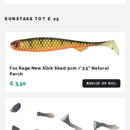
Kunstaas
KUNSTAAS TOT € 25
Shop
POPULAIRE MERKEN
Westin
Spro
Fox Rage New Slick Shad 9cm / 3.5" Natural
Perch
Korda
€ 3,50
BEKIJK OP BOL
Salmo
Rapala
PB Products