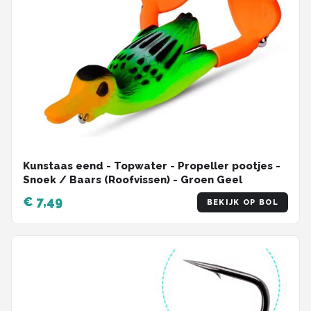
Kunstaas eend - Topwater - Propeller pootjes -
Snoek / Baars (Roofvissen) - Groen Geel
€ 7,49
BEKIJK OP BOL