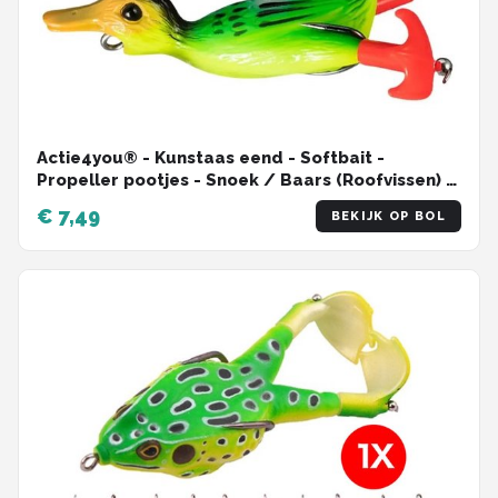
Actie4you® - Kunstaas eend - Softbait -
Propeller pootjes - Snoek / Baars (Roofvissen) -
Groen Geel
€ 7,49
BEKIJK OP BOL