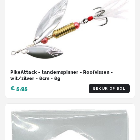
PikeAttack - tandemspinner - Roofvissen -
wit/zilver - 8cm - 8g
€ 5,95
BEKIJK OP BOL