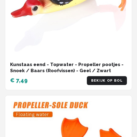
Kunstaas eend - Topwater - Propeller pootjes -
Snoek / Baars (Roofvissen) - Geel / Zwart
€ 7,49
BEKIJK OP BOL