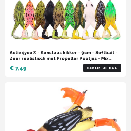
Actie4you® - Kunstaas kikker - 9cm - Softbait -
Zeer realistisch met Propeller Pootjes - Mix
Kleur - 1 Stuk
€ 7,49
BEKIJK OP BOL