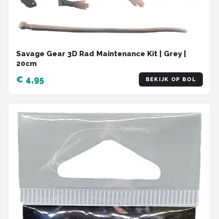
Fox Rage
Rozemeijer
Gamakatsu
Savage Gear 3D Rad Maintenance Kit | Grey |
20cm
Mikado
€ 4,95
BEKIJK OP BOL
Alle merken →