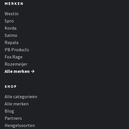
Fox Rage
MERKEN
Westin
Rozemeijer
Spro
Korda
Gamakatsu
Salmo
Rapala
Mikado
PB Products
Fox Rage
Alle merken →
Rozemeijer
Alle merken →
SHOP
Alle categorieën
Alle merken
Blog
Partners
Hengelsoorten