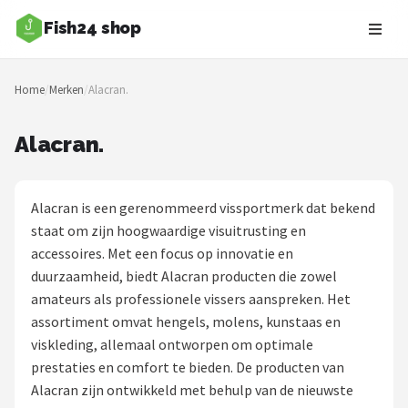
Fish24 shop
Zoeken
Home
/
Merken
/
Alacran.
NAVIGATIE
Shop
Alacran.
Merken
Alacran is een gerenommeerd vissportmerk dat bekend
Blog
staat om zijn hoogwaardige visuitrusting en
accessoires. Met een focus op innovatie en
Hengelsoorten
duurzaamheid, biedt Alacran producten die zowel
amateurs als professionele vissers aanspreken. Het
Hengels
assortiment omvat hengels, molens, kunstaas en
viskleding, allemaal ontworpen om optimale
Molens
prestaties en comfort te bieden. De producten van
Alacran zijn ontwikkeld met behulp van de nieuwste
Dobbers