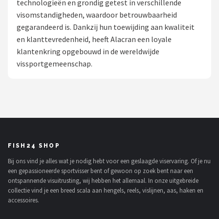
technologieën en grondig getest in verschillende
visomstandigheden, waardoor betrouwbaarheid
Kunstaas
gegarandeerd is. Dankzij hun toewijding aan kwaliteit
en klanttevredenheid, heeft Alacran een loyale
Shop
klantenkring opgebouwd in de wereldwijde
POPULAIRE MERKEN
vissportgemeenschap.
Westin
Spro
Korda
FISH24 SHOP
Salmo
Bij ons vind je alles wat je nodig hebt voor een geslaagde viservaring. Of je nu
een gepassioneerde sportvisser bent of gewoon op zoek bent naar een
Rapala
ontspannende visuitrusting, wij hebben het allemaal. In onze uitgebreide
collectie vind je een breed scala aan hengels, reels, vislijnen, aas, haken en
PB Products
accessoires.