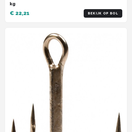
kg
€ 22,21
BEKIJK OP BOL