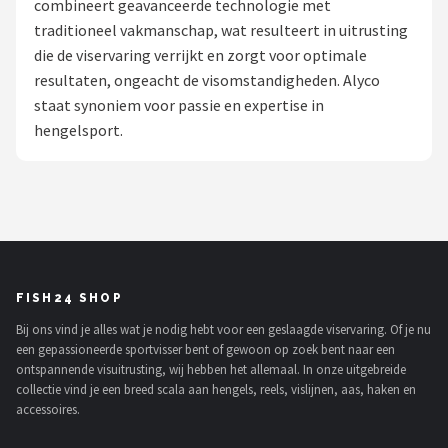
combineert geavanceerde technologie met
traditioneel vakmanschap, wat resulteert in uitrusting
Kunstaas
die de viservaring verrijkt en zorgt voor optimale
resultaten, ongeacht de visomstandigheden. Alyco
Shop
staat synoniem voor passie en expertise in
POPULAIRE MERKEN
hengelsport.
Westin
Spro
Korda
FISH24 SHOP
Salmo
Bij ons vind je alles wat je nodig hebt voor een geslaagde viservaring. Of je nu
een gepassioneerde sportvisser bent of gewoon op zoek bent naar een
Rapala
ontspannende visuitrusting, wij hebben het allemaal. In onze uitgebreide
collectie vind je een breed scala aan hengels, reels, vislijnen, aas, haken en
PB Products
accessoires.