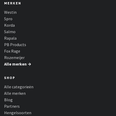
Fox Rage
MERKEN
Westin
Rozemeijer
Spro
Korda
Gamakatsu
Salmo
Rapala
Mikado
PB Products
Fox Rage
Alle merken →
Rozemeijer
Alle merken →
SHOP
Alle categorieën
Alle merken
Blog
Partners
Hengelsoorten