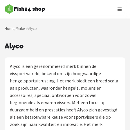
Fish24 shop
Zoeken
Home
/
Merken
/
Alyco
NAVIGATIE
Shop
Alyco
Merken
Alyco is een gerenommeerd merk binnen de
Blog
vissportwereld, bekend om zijn hoogwaardige
hengelsportuitrusting. Het merk biedt een breed scala
Hengelsoorten
aan producten, waaronder hengels, molens en
accessoires, speciaal ontworpen voor zowel
Hengels
beginnende als ervaren vissers. Met een focus op
duurzaamheid en prestaties heeft Alyco zich gevestigd
Molens
als een betrouwbare keuze voor sportvissers die op
zoek zijn naar kwaliteit en innovatie. Het merk
Dobbers