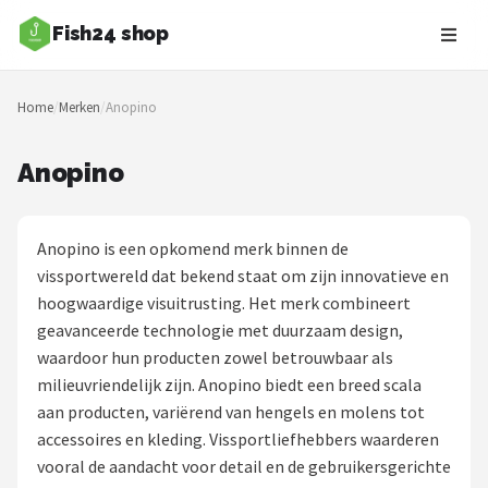
Fish24 shop
Zoeken
Home
/
Merken
/
Anopino
NAVIGATIE
Shop
Anopino
Merken
Anopino is een opkomend merk binnen de
Blog
vissportwereld dat bekend staat om zijn innovatieve en
hoogwaardige visuitrusting. Het merk combineert
Hengelsoorten
geavanceerde technologie met duurzaam design,
waardoor hun producten zowel betrouwbaar als
Hengels
milieuvriendelijk zijn. Anopino biedt een breed scala
aan producten, variërend van hengels en molens tot
Molens
accessoires en kleding. Vissportliefhebbers waarderen
vooral de aandacht voor detail en de gebruikersgerichte
Dobbers