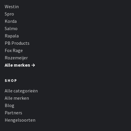
Fox Rage
Westin
Spro
Rozemeijer
Korda
Salmo
Gamakatsu
Rapala
PB Products
Mikado
Fox Rage
Rozemeijer
Alle merken →
Alle merken →
SHOP
Alle categorieën
Alle merken
Blog
Partners
Hengelsoorten