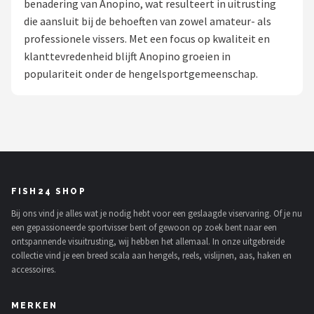
benadering van Anopino, wat resulteert in uitrusting
die aansluit bij de behoeften van zowel amateur- als
Kunstaas
professionele vissers. Met een focus op kwaliteit en
klanttevredenheid blijft Anopino groeien in
Shop
populariteit onder de hengelsportgemeenschap.
POPULAIRE MERKEN
Westin
Spro
Korda
FISH24 SHOP
Bij ons vind je alles wat je nodig hebt voor een geslaagde viservaring. Of je nu
Salmo
een gepassioneerde sportvisser bent of gewoon op zoek bent naar een
ontspannende visuitrusting, wij hebben het allemaal. In onze uitgebreide
Rapala
collectie vind je een breed scala aan hengels, reels, vislijnen, aas, haken en
accessoires.
PB Products
MERKEN