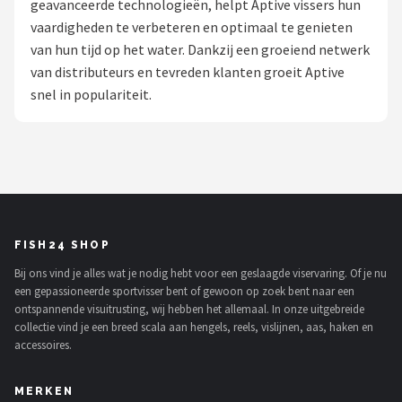
geavanceerde technologieën, helpt Aptive vissers hun
vaardigheden te verbeteren en optimaal te genieten
Kunstaas
van hun tijd op het water. Dankzij een groeiend netwerk
van distributeurs en tevreden klanten groeit Aptive
Shop
snel in populariteit.
POPULAIRE MERKEN
Westin
Spro
Korda
FISH24 SHOP
Bij ons vind je alles wat je nodig hebt voor een geslaagde viservaring. Of je nu
Salmo
een gepassioneerde sportvisser bent of gewoon op zoek bent naar een
ontspannende visuitrusting, wij hebben het allemaal. In onze uitgebreide
Rapala
collectie vind je een breed scala aan hengels, reels, vislijnen, aas, haken en
accessoires.
PB Products
MERKEN