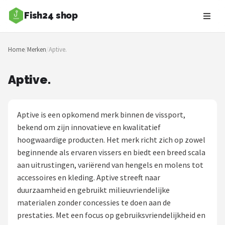
Fish24 shop
Zoeken
Home
/
Merken
/
Aptive.
NAVIGATIE
Shop
Aptive.
Merken
Aptive is een opkomend merk binnen de vissport,
Blog
bekend om zijn innovatieve en kwalitatief
hoogwaardige producten. Het merk richt zich op zowel
Hengelsoorten
beginnende als ervaren vissers en biedt een breed scala
aan uitrustingen, variërend van hengels en molens tot
Hengels
accessoires en kleding. Aptive streeft naar
duurzaamheid en gebruikt milieuvriendelijke
Molens
materialen zonder concessies te doen aan de
prestaties. Met een focus op gebruiksvriendelijkheid en
Dobbers