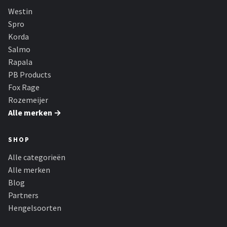
Fox Rage
Westin
Spro
Rozemeijer
Korda
Salmo
Gamakatsu
Rapala
PB Products
Mikado
Fox Rage
Rozemeijer
Alle merken →
Alle merken →
SHOP
Alle categorieën
Alle merken
Blog
Partners
Hengelsoorten