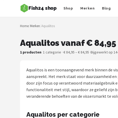
Fish24 shop
Shop
Merken
Blog
Zoeken
Home
/
Merken
/
Aqualitos
NAVIGATIE
Shop
Aqualitos vanaf € 84,95
Merken
1 producten
· 1 categorie · € 84,95 – € 84,95 ·
Bijgewerkt op 14
Blog
Aqualitos is een toonaangevend merk binnen de vis
Hengelsoorten
aanspreekt. Het merk staat voor duurzaamheid en p
door zijn focus op verantwoord materiaalgebruik 
Hengels
functionaliteit met stijl, waardoor ze geliefd zijn 
veranderende behoeften van de vissersmarkt te vol
Molens
Aqualitos per categorie
Dobbers