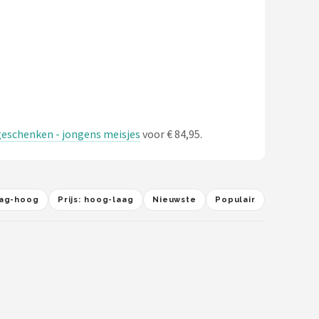
r geschenken - jongens meisjes
voor € 84,95.
laag-hoog
Prijs: hoog-laag
Nieuwste
Populair