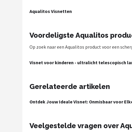
Kunstaas
Aqualitos Visnetten
Shop
Voordeligste Aqualitos prod
POPULAIRE MERKEN
Op zoek naar een Aqualitos product voor een scherpe
Westin
Spro
Visnet voor kinderen - ultralicht telescopisch l
Korda
Gerelateerde artikelen
Salmo
Ontdek Jouw Ideale Visnet: Onmisbaar voor Elk
Rapala
PB Products
Veelgestelde vragen over Aqu