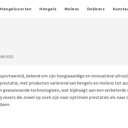
Hengelsoorten
Hengels
Molens
Dobbers
Kunsta
-09-2025
sportwereld, bekend om zijn hoogwaardige en innovatieve uitrustin
restatie, met producten variërend van hengels en molens tot acce
en geavanceerde technologieën, wat bijdraagt aan een verbeterde
bij vissers die zowel op zoek zijn naar optimale prestaties als naa
doen.