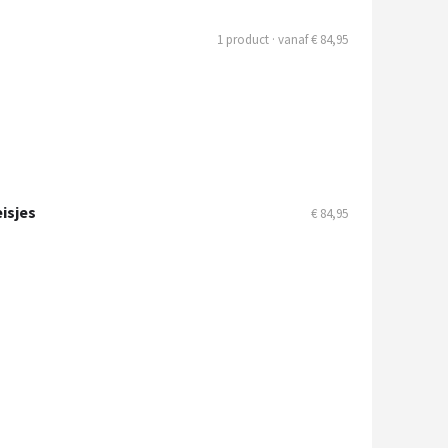
1 product · vanaf € 84,95
eisjes
€ 84,95