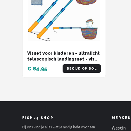
Visnet voor kinderen - ultralicht
telescopisch landingsnet - vis
vangen - strand vijver
€ 84,95
BEKIJK OP BOL
geschenken - jongens meisjes
FISH24 SHOP
MERKEN
Bij ons vind je alles wat je nodig hebt voor een
Westin