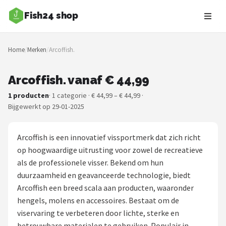
Fish24 shop
Zoeken
Home
/
Merken
/
Arcoffish.
NAVIGATIE
Shop
Arcoffish. vanaf € 44,99
1 producten
· 1 categorie · € 44,99 – € 44,99 ·
Merken
Bijgewerkt op 29-01-2025
Blog
Arcoffish is een innovatief vissportmerk dat zich richt
Hengelsoorten
op hoogwaardige uitrusting voor zowel de recreatieve
als de professionele visser. Bekend om hun
Hengels
duurzaamheid en geavanceerde technologie, biedt
Arcoffish een breed scala aan producten, waaronder
Molens
hengels, molens en accessoires. Bestaat om de
viservaring te verbeteren door lichte, sterke en
Dobbers
betrouwbare materialen te gebruiken. Populair in