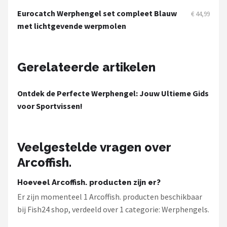
Fox Rage
Eurocatch Werphengel set compleet Blauw
€ 44,99
met lichtgevende werpmolen
Rozemeijer
Gamakatsu
Gerelateerde artikelen
Mikado
Ontdek de Perfecte Werphengel: Jouw Ultieme Gids
Alle merken →
voor Sportvissen!
Veelgestelde vragen over
Arcoffish.
Hoeveel Arcoffish. producten zijn er?
Er zijn momenteel 1 Arcoffish. producten beschikbaar
bij Fish24 shop, verdeeld over 1 categorie: Werphengels.