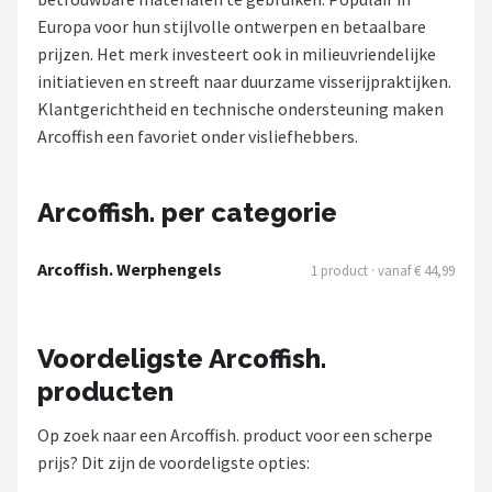
Europa voor hun stijlvolle ontwerpen en betaalbare
Kunstaas
prijzen. Het merk investeert ook in milieuvriendelijke
initiatieven en streeft naar duurzame visserijpraktijken.
Shop
Klantgerichtheid en technische ondersteuning maken
POPULAIRE MERKEN
Arcoffish een favoriet onder visliefhebbers.
Westin
Arcoffish. per categorie
Spro
Arcoffish. Werphengels
1 product · vanaf € 44,99
Korda
Salmo
Voordeligste Arcoffish.
producten
Rapala
Op zoek naar een Arcoffish. product voor een scherpe
PB Products
prijs? Dit zijn de voordeligste opties: