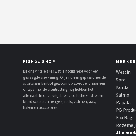
Kunstaas
Shop
POPULAIRE MERKEN
Westin
FISH24 SHOP
MERKEN
Spro
Bij ons vind je alles wat je nodig hebt voor een
Westin
geslaagde viservaring. Of je nu een gepassioneerde
Korda
Spro
sportvisser bent of gewoon op zoek bent naar een
Korda
ontspannende visuitrusting, wij hebben het
Salmo
Salmo
allemaal. In onze uitgebreide collectie vind je een
breed scala aan hengels, reels, vislijnen, aas,
Rapala
haken en accessoires.
Rapala
PB Produ
Fox Rage
PB Products
Rozemeij
Alle mer