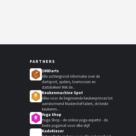
PARTNERS
180Darts
Alle achtergrond informatie over de
dartsport, spelers, toernooien en
statistieken! Met de...
Keukenmachine Spot
Alles voor de beginnende keukenprinces tot
aanstormend Masterchef talent, de beste
keukenm...
Yoga Shop
Yoga Shop - de online yoga experts! - de
beste yogamat voor elke stijl!
KadoKiezer
🎁