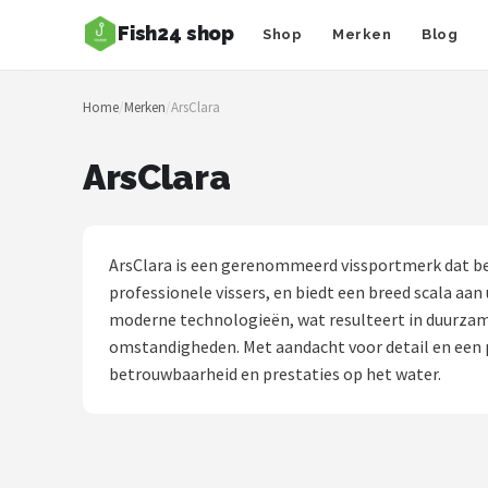
Fish24 shop
Shop
Merken
Blog
Zoeken
Home
/
Merken
/
ArsClara
NAVIGATIE
Shop
ArsClara
Merken
Blog
ArsClara is een gerenommeerd vissportmerk dat be
professionele vissers, en biedt een breed scala aa
Hengelsoorten
moderne technologieën, wat resulteert in duurzame
omstandigheden. Met aandacht voor detail en een p
Hengels
betrouwbaarheid en prestaties op het water.
Molens
Dobbers