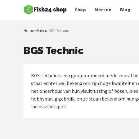
Fish24 shop
Shop
Merken
Blog
Zoeken
Home
/
Merken
/
BGS Technic
NAVIGATIE
Shop
BGS Technic
Merken
Blog
BGS Technic is een gerenommeerd merk, vooral beke
staat echter wel bekend om zijn hoge kwaliteit en 
Hengelsoorten
het onderhoud van hun visuitrusting of boten, bie
hobbymatig gebruik, en ze staan bekend om hun ge
Hengels
inclusief vissport.
Molens
Dobbers