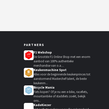
PARTNERS
F1 Webshop
De Grootste F1 Online Shop met een enorm
aanbod van 100% authentieke
merchandise van o.a....
Keukenmachine Spot
Alles voor de beginnende keukenprinces tot
aanstormend Masterchef talent, de beste
keukenm...
Bicycle Mania
Fiets kopen? Of je nu een e-bike, racefiets,
mountainbike of stadsfiets zoekt, bekijk
ons...
KadoKiezer
🎁