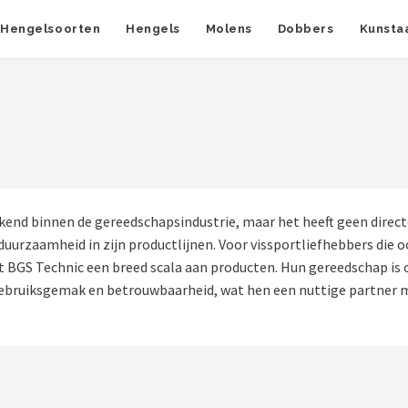
Hengelsoorten
Hengels
Molens
Dobbers
Kunsta
nd binnen de gereedschapsindustrie, maar het heeft geen directe
duurzaamheid in zijn productlijnen. Voor vissportliefhebbers die
dt BGS Technic een breed scala aan producten. Hun gereedschap is
bruiksgemak en betrouwbaarheid, wat hen een nuttige partner ma