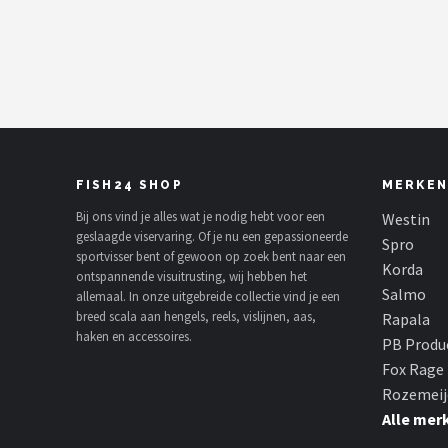
Kunstaas
Shop
POPULAIRE MERKEN
Westin
FISH24 SHOP
MERKEN
Spro
Bij ons vind je alles wat je nodig hebt voor een
Westin
geslaagde viservaring. Of je nu een gepassioneerde
Spro
sportvisser bent of gewoon op zoek bent naar een
Korda
Korda
ontspannende visuitrusting, wij hebben het
Salmo
allemaal. In onze uitgebreide collectie vind je een
Salmo
breed scala aan hengels, reels, vislijnen, aas,
Rapala
haken en accessoires.
PB Produ
Rapala
Fox Rage
Rozemeij
PB Products
Alle mer