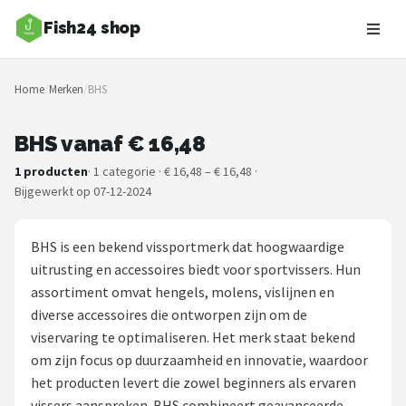
Fish24 shop
Zoeken
Home
/
Merken
/
BHS
NAVIGATIE
Shop
BHS vanaf € 16,48
1 producten
· 1 categorie · € 16,48 – € 16,48 ·
Merken
Bijgewerkt op 07-12-2024
Blog
BHS is een bekend vissportmerk dat hoogwaardige
Hengelsoorten
uitrusting en accessoires biedt voor sportvissers. Hun
assortiment omvat hengels, molens, vislijnen en
Hengels
diverse accessoires die ontworpen zijn om de
viservaring te optimaliseren. Het merk staat bekend
Molens
om zijn focus op duurzaamheid en innovatie, waardoor
het producten levert die zowel beginners als ervaren
Dobbers
vissers aanspreken. BHS combineert geavanceerde