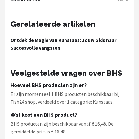
Fox Rage
Rozemeijer
Gerelateerde artikelen
Gamakatsu
Ontdek de Magie van Kunstaas: Jouw Gids naar
Succesvolle Vangsten
Mikado
Alle merken →
Veelgestelde vragen over BHS
Hoeveel BHS producten zijn er?
Er zijn momenteel 1 BHS producten beschikbaar bij
Fish24 shop, verdeeld over 1 categorie: Kunstaas.
Wat kost een BHS product?
BHS producten zijn beschikbaar vanaf € 16,48. De
gemiddelde prijs is € 16,48.