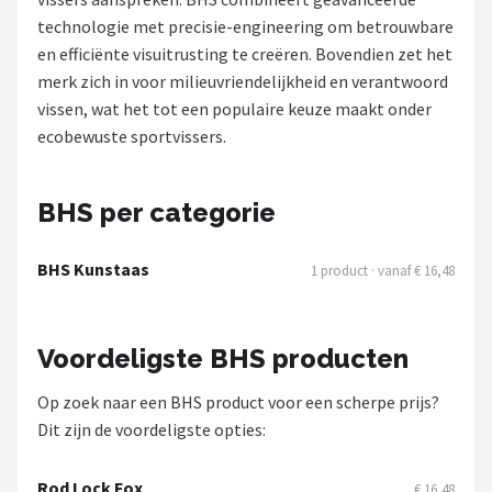
technologie met precisie-engineering om betrouwbare
Kunstaas
en efficiënte visuitrusting te creëren. Bovendien zet het
merk zich in voor milieuvriendelijkheid en verantwoord
Shop
vissen, wat het tot een populaire keuze maakt onder
POPULAIRE MERKEN
ecobewuste sportvissers.
Westin
BHS per categorie
Spro
BHS Kunstaas
1 product · vanaf € 16,48
Korda
Salmo
Voordeligste BHS producten
Rapala
Op zoek naar een BHS product voor een scherpe prijs?
Dit zijn de voordeligste opties:
PB Products
Rod Lock Fox
€ 16,48