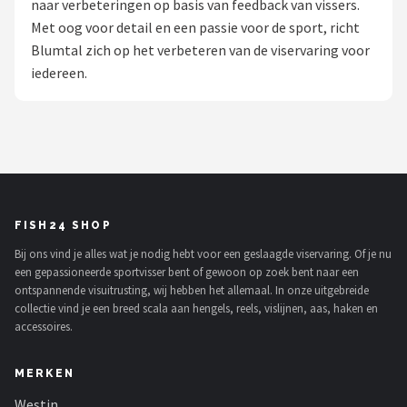
naar verbeteringen op basis van feedback van vissers.
Met oog voor detail en een passie voor de sport, richt
Kunstaas
Blumtal zich op het verbeteren van de viservaring voor
iedereen.
Shop
POPULAIRE MERKEN
Westin
Spro
FISH24 SHOP
Korda
Bij ons vind je alles wat je nodig hebt voor een geslaagde viservaring. Of je nu
een gepassioneerde sportvisser bent of gewoon op zoek bent naar een
Salmo
ontspannende visuitrusting, wij hebben het allemaal. In onze uitgebreide
collectie vind je een breed scala aan hengels, reels, vislijnen, aas, haken en
Rapala
accessoires.
PB Products
MERKEN
Westin