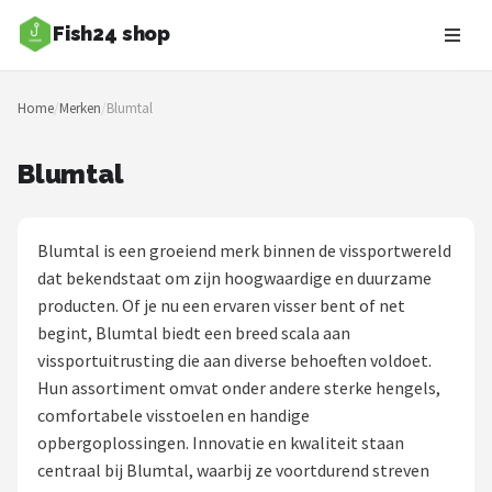
Fish24 shop
Zoeken
Home
/
Merken
/
Blumtal
NAVIGATIE
Shop
Blumtal
Merken
Blumtal is een groeiend merk binnen de vissportwereld
Blog
dat bekendstaat om zijn hoogwaardige en duurzame
producten. Of je nu een ervaren visser bent of net
Hengelsoorten
begint, Blumtal biedt een breed scala aan
vissportuitrusting die aan diverse behoeften voldoet.
Hengels
Hun assortiment omvat onder andere sterke hengels,
comfortabele visstoelen en handige
Molens
opbergoplossingen. Innovatie en kwaliteit staan
centraal bij Blumtal, waarbij ze voortdurend streven
Dobbers