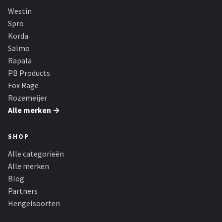
Fox Rage
Westin
Spro
Rozemeijer
Korda
Salmo
Gamakatsu
Rapala
PB Products
Mikado
Fox Rage
Rozemeijer
Alle merken →
Alle merken →
SHOP
Alle categorieën
Alle merken
Blog
Partners
Hengelsoorten