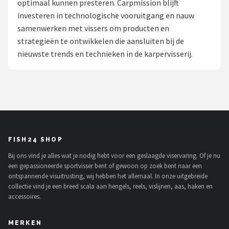
optimaal kunnen presteren. Carpmission blijft
investeren in technologische vooruitgang en nauw
Kunstaas
samenwerken met vissers om producten en
strategieën te ontwikkelen die aansluiten bij de
Shop
nieuwste trends en technieken in de karpervisserij.
POPULAIRE MERKEN
Westin
Spro
Korda
FISH24 SHOP
Bij ons vind je alles wat je nodig hebt voor een geslaagde viservaring. Of je nu
Salmo
een gepassioneerde sportvisser bent of gewoon op zoek bent naar een
ontspannende visuitrusting, wij hebben het allemaal. In onze uitgebreide
Rapala
collectie vind je een breed scala aan hengels, reels, vislijnen, aas, haken en
accessoires.
PB Products
MERKEN