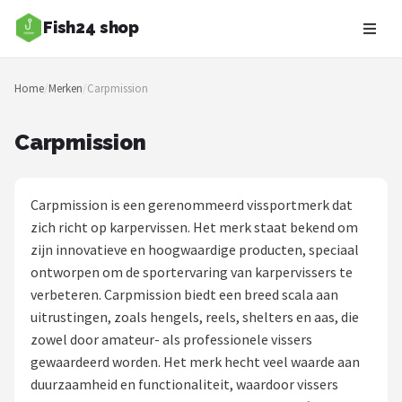
Fish24 shop
Zoeken
Home
/
Merken
/
Carpmission
NAVIGATIE
Shop
Carpmission
Merken
Carpmission is een gerenommeerd vissportmerk dat
Blog
zich richt op karpervissen. Het merk staat bekend om
zijn innovatieve en hoogwaardige producten, speciaal
Hengelsoorten
ontworpen om de sportervaring van karpervissers te
verbeteren. Carpmission biedt een breed scala aan
Hengels
uitrustingen, zoals hengels, reels, shelters en aas, die
zowel door amateur- als professionele vissers
Molens
gewaardeerd worden. Het merk hecht veel waarde aan
duurzaamheid en functionaliteit, waardoor vissers
Dobbers