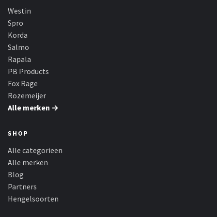
Fox Rage
Westin
Spro
Rozemeijer
Korda
Salmo
Gamakatsu
Rapala
PB Products
Mikado
Fox Rage
Rozemeijer
Alle merken →
Alle merken →
SHOP
Alle categorieën
Alle merken
Blog
Partners
Hengelsoorten