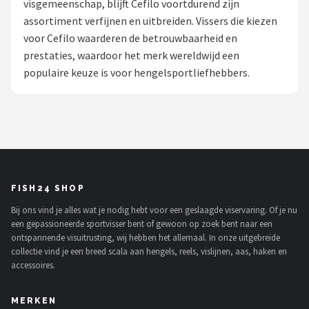
visgemeenschap, blijft Cefilo voortdurend zijn
assortiment verfijnen en uitbreiden. Vissers die kiezen
Kunstaas
voor Cefilo waarderen de betrouwbaarheid en
prestaties, waardoor het merk wereldwijd een
Shop
populaire keuze is voor hengelsportliefhebbers.
POPULAIRE MERKEN
Westin
Spro
Korda
FISH24 SHOP
Bij ons vind je alles wat je nodig hebt voor een geslaagde viservaring. Of je nu
Salmo
een gepassioneerde sportvisser bent of gewoon op zoek bent naar een
ontspannende visuitrusting, wij hebben het allemaal. In onze uitgebreide
Rapala
collectie vind je een breed scala aan hengels, reels, vislijnen, aas, haken en
accessoires.
PB Products
MERKEN