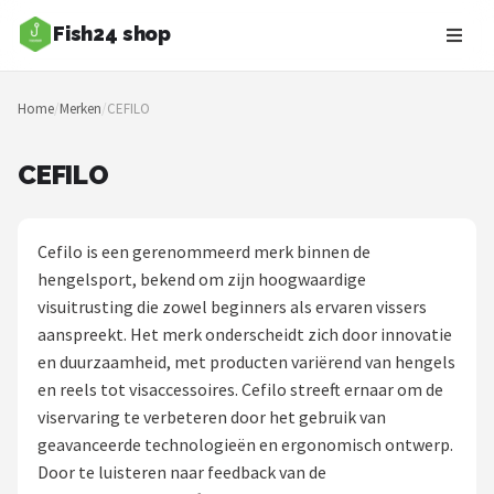
Fish24 shop
Zoeken
Home
/
Merken
/
CEFILO
NAVIGATIE
Shop
CEFILO
Merken
Cefilo is een gerenommeerd merk binnen de
Blog
hengelsport, bekend om zijn hoogwaardige
visuitrusting die zowel beginners als ervaren vissers
Hengelsoorten
aanspreekt. Het merk onderscheidt zich door innovatie
en duurzaamheid, met producten variërend van hengels
Hengels
en reels tot visaccessoires. Cefilo streeft ernaar om de
viservaring te verbeteren door het gebruik van
Molens
geavanceerde technologieën en ergonomisch ontwerp.
Door te luisteren naar feedback van de
Dobbers