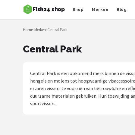
Fish24 shop
Shop
Merken
Blog
Zoeken
Home
/
Merken
/
Central Park
NAVIGATIE
Shop
Central Park
Merken
Blog
Central Park is een opkomend merk binnen de vissp
hengels en molens tot hoogwaardige visaccessoires
Hengelsoorten
ervaren vissers te voorzien van betrouwbare en effi
duurzame materialen gebruiken. Hun toewijding aa
Hengels
sportvissers.
Molens
Dobbers