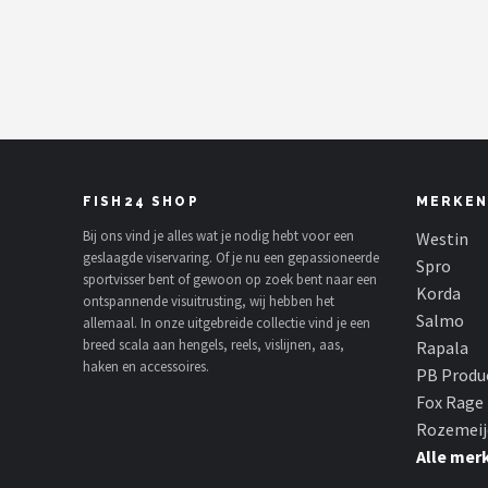
Kunstaas
Shop
POPULAIRE MERKEN
Westin
FISH24 SHOP
MERKEN
Spro
Bij ons vind je alles wat je nodig hebt voor een
Westin
geslaagde viservaring. Of je nu een gepassioneerde
Spro
sportvisser bent of gewoon op zoek bent naar een
Korda
Korda
ontspannende visuitrusting, wij hebben het
Salmo
allemaal. In onze uitgebreide collectie vind je een
Salmo
breed scala aan hengels, reels, vislijnen, aas,
Rapala
haken en accessoires.
PB Produ
Rapala
Fox Rage
Rozemeij
PB Products
Alle mer