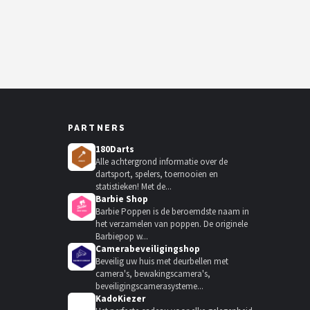
PARTNERS
180Darts
Alle achtergrond informatie over de
dartsport, spelers, toernooien en
statistieken! Met de...
Barbie Shop
Barbie Poppen is de beroemdste naam in
het verzamelen van poppen. De originele
Barbiepop w...
Camerabeveiligingshop
Beveilig uw huis met deurbellen met
camera's, bewakingscamera's,
beveiligingscamerasysteme...
KadoKiezer
🎁