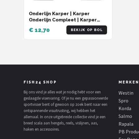
Onderlijn Karper | Karper
Onderlijn Compleet | Karper
Rigs | Karper Rig |
€ 12,70
BEKIJK OP BOL
Karperonderlijn
FISH24 SHOP
MERKEN
Bij ons vind je alles wat je nodig hebt voor een
Westin
geslaagde viservaring. Of je nu een gepassioneerde
Spro
sportvisser bent of gewoon op zoek bent naar een
Korda
ontspannende visuitrusting, wij hebben het
Salmo
allemaal. In onze uitgebreide collectie vind je een
breed scala aan hengels, reels, vislijnen, aas,
Rapala
haken en accessoires.
PB Produ