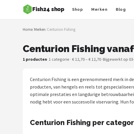
Fish24 shop
Shop
Merken
Blog
Zoeken
Home
/
Merken
/
Centurion Fishing
NAVIGATIE
Shop
Centurion Fishing vanaf
Merken
1 producten
· 1 categorie · € 12,70 – € 12,70 ·
Bijgewerkt op 03
Blog
Centurion Fishing is een gerenommeerd merk in de 
Hengelsoorten
producten, van hengels en reels tot gespecialiseer
optimale prestaties en langdurige betrouwbaarheid t
Hengels
nodig hebt voor een succesvolle viservaring. Hun f
Molens
Centurion Fishing per categor
Dobbers