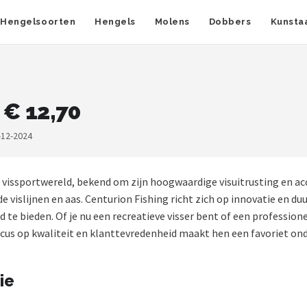
Hengelsoorten
Hengels
Molens
Dobbers
Kunsta
 € 12,70
-12-2024
vissportwereld, bekend om zijn hoogwaardige visuitrusting en acc
de vislijnen en aas. Centurion Fishing richt zich op innovatie en
e bieden. Of je nu een recreatieve visser bent of een professionel
ocus op kwaliteit en klanttevredenheid maakt hen een favoriet onde
ie