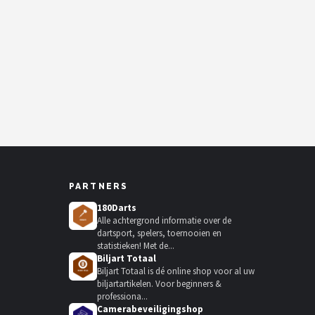
PARTNERS
180Darts
Alle achtergrond informatie over de
dartsport, spelers, toernooien en
statistieken! Met de...
Biljart Totaal
Biljart Totaal is dé online shop voor al uw
biljartartikelen. Voor beginners &
professiona...
Camerabeveiligingshop