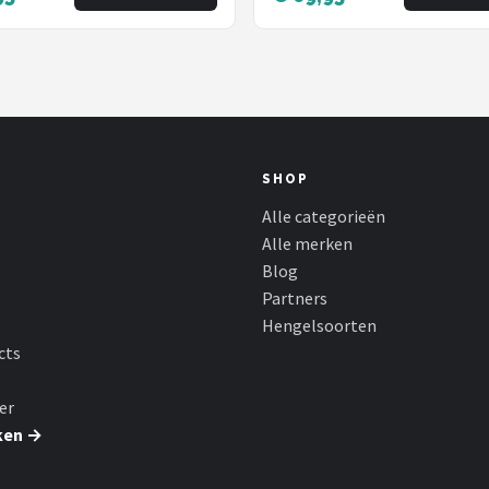
olen Telescopische
l
SHOP
Alle categorieën
Alle merken
Blog
Partners
Hengelsoorten
cts
er
ken →