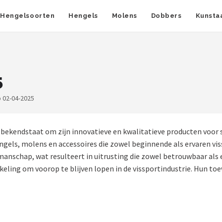
Hengelsoorten
Hengels
Molens
Dobbers
Kunsta
5
 02-04-2025
bekendstaat om zijn innovatieve en kwalitatieve producten voor 
hengels, molens en accessoires die zowel beginnende als ervaren v
nschap, wat resulteert in uitrusting die zowel betrouwbaar als e
kkeling om voorop te blijven lopen in de vissportindustrie. Hun t