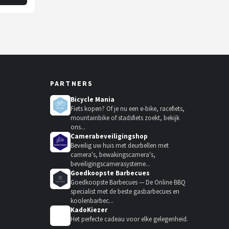
PARTNERS
Bicycle Mania
Fiets kopen? Of je nu een e-bike, racefiets,
mountainbike of stadsfiets zoekt, bekijk
ons...
Camerabeveiligingshop
Beveilig uw huis met deurbellen met
camera's, bewakingscamera's,
beveiligingscamerasysteme...
Goedkoopste Barbecues
Goedkoopste Barbecues — De Online BBQ
specialist met de beste gasbarbecues en
koolenbarbec...
KadoKiezer
🎁
Het perfecte cadeau voor elke gelegenheid.