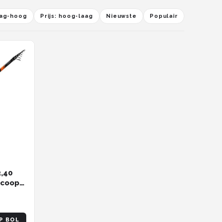
laag-hoog
Prijs: hoog-laag
Nieuwste
Populair
3,40
scoop
ty
P BOL