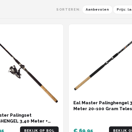
SORTEREN:
Aanbevolen
Prijs: 
Eal Master Palinghengel 
Meter 20-100 Gram Tele
Telescopische High Quali
ster Palingset
Paling Hengel
HENGEL 3,40 Meter +
GMOLEN Baitrunner
95
€ 69,95
BEKIJK OP BOL
BEKIJK O