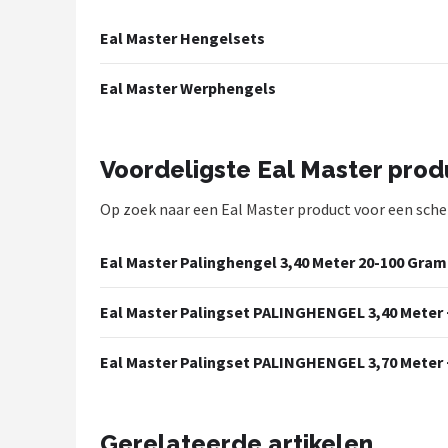
Kunstaas
Eal Master Hengelsets
Shop
Eal Master Werphengels
POPULAIRE MERKEN
Westin
Voordeligste Eal Master pro
Op zoek naar een Eal Master product voor een scherp
Spro
Korda
Eal Master Palinghengel 3,40 Meter 20-100 Gram
Salmo
Eal Master Palingset PALINGHENGEL 3,40 Mete
Rapala
Eal Master Palingset PALINGHENGEL 3,70 Mete
PB Products
Gerelateerde artikelen