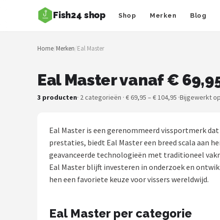
Fish24 shop
Shop
Merken
Blog
Zoeken
Home
/
Merken
/
Eal Master
NAVIGATIE
Shop
Eal Master vanaf € 69,9
Merken
3 producten
· 2 categorieën · € 69,95 – € 104,95 ·
Bijgewerkt op
Blog
Eal Master is een gerenommeerd vissportmerk dat 
Hengelsoorten
prestaties, biedt Eal Master een breed scala aan 
geavanceerde technologieën met traditioneel vakma
Hengels
Eal Master blijft investeren in onderzoek en ontwi
hen een favoriete keuze voor vissers wereldwijd.
Molens
Eal Master per categorie
Dobbers