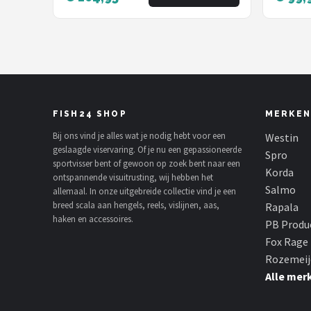
Werpmolen Telescopische
Werpm
Hengel
Henge
FISH24 SHOP
MERKEN
Bij ons vind je alles wat je nodig hebt voor een
Westin
geslaagde viservaring. Of je nu een gepassioneerde
Spro
sportvisser bent of gewoon op zoek bent naar een
Korda
ontspannende visuitrusting, wij hebben het
Salmo
allemaal. In onze uitgebreide collectie vind je een
breed scala aan hengels, reels, vislijnen, aas,
Rapala
haken en accessoires.
PB Produ
Fox Rage
Rozemeij
Alle mer