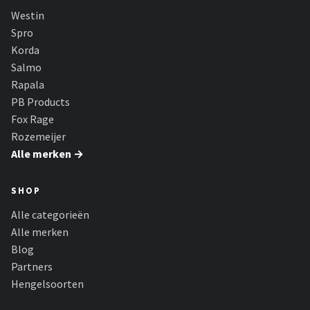
Fox Rage
Westin
Spro
Rozemeijer
Korda
Salmo
Gamakatsu
Rapala
PB Products
Mikado
Fox Rage
Rozemeijer
Alle merken →
Alle merken →
SHOP
Alle categorieën
Alle merken
Blog
Partners
Hengelsoorten