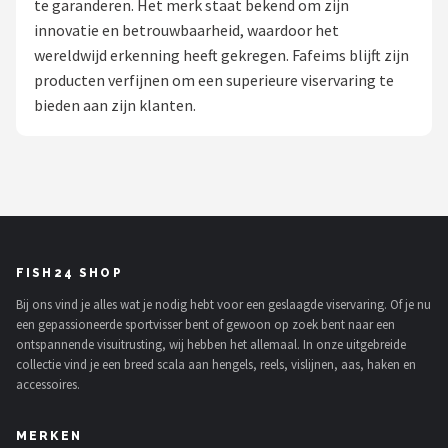
te garanderen. Het merk staat bekend om zijn
innovatie en betrouwbaarheid, waardoor het
Kunstaas
wereldwijd erkenning heeft gekregen. Fafeims blijft zijn
producten verfijnen om een superieure viservaring te
Shop
bieden aan zijn klanten.
POPULAIRE MERKEN
Westin
Spro
Korda
FISH24 SHOP
Bij ons vind je alles wat je nodig hebt voor een geslaagde viservaring. Of je nu
Salmo
een gepassioneerde sportvisser bent of gewoon op zoek bent naar een
ontspannende visuitrusting, wij hebben het allemaal. In onze uitgebreide
Rapala
collectie vind je een breed scala aan hengels, reels, vislijnen, aas, haken en
accessoires.
PB Products
MERKEN