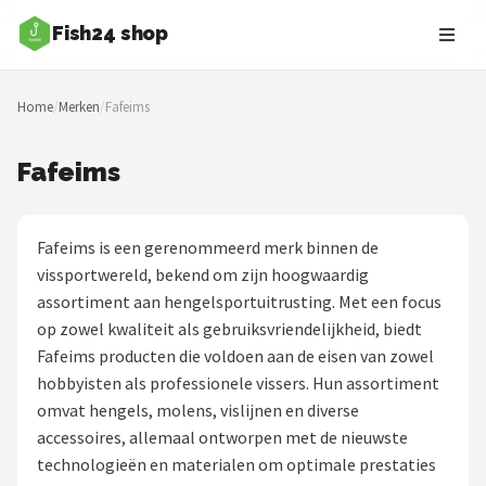
Fish24 shop
Zoeken
Home
/
Merken
/
Fafeims
NAVIGATIE
Shop
Fafeims
Merken
Fafeims is een gerenommeerd merk binnen de
Blog
vissportwereld, bekend om zijn hoogwaardig
assortiment aan hengelsportuitrusting. Met een focus
Hengelsoorten
op zowel kwaliteit als gebruiksvriendelijkheid, biedt
Fafeims producten die voldoen aan de eisen van zowel
Hengels
hobbyisten als professionele vissers. Hun assortiment
omvat hengels, molens, vislijnen en diverse
Molens
accessoires, allemaal ontworpen met de nieuwste
technologieën en materialen om optimale prestaties
Dobbers