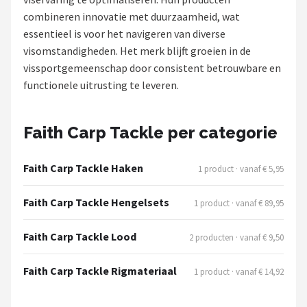
combineren innovatie met duurzaamheid, wat
Kunstaas
essentieel is voor het navigeren van diverse
visomstandigheden. Het merk blijft groeien in de
Shop
vissportgemeenschap door consistent betrouwbare en
POPULAIRE MERKEN
functionele uitrusting te leveren.
Westin
Faith Carp Tackle per categorie
Spro
Faith Carp Tackle Haken
1 product · vanaf € 5,95
Korda
Faith Carp Tackle Hengelsets
1 product · vanaf € 89,95
Salmo
Faith Carp Tackle Lood
2 producten · vanaf € 9,50
Rapala
Faith Carp Tackle Rigmateriaal
1 product · vanaf € 14,92
PB Products