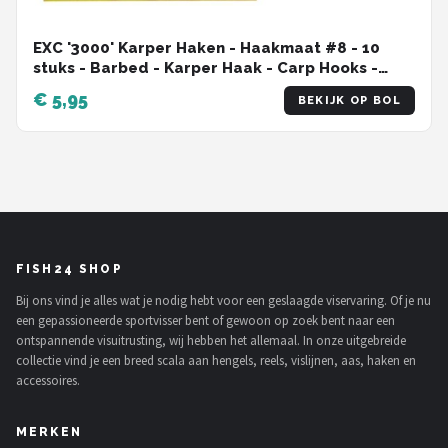
EXC '3000' Karper Haken - Haakmaat #8 - 10
stuks - Barbed - Karper Haak - Carp Hooks -
voor Karper Onderlijnen
€ 5,95
BEKIJK OP BOL
FISH24 SHOP
Bij ons vind je alles wat je nodig hebt voor een geslaagde viservaring. Of je nu
een gepassioneerde sportvisser bent of gewoon op zoek bent naar een
ontspannende visuitrusting, wij hebben het allemaal. In onze uitgebreide
collectie vind je een breed scala aan hengels, reels, vislijnen, aas, haken en
accessoires.
MERKEN