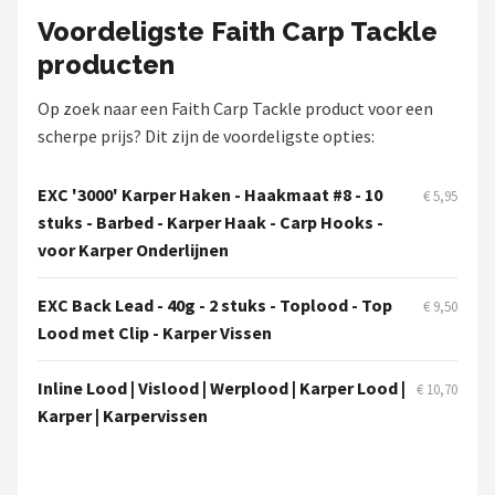
Fox Rage
Voordeligste Faith Carp Tackle
producten
Rozemeijer
Op zoek naar een Faith Carp Tackle product voor een
Gamakatsu
scherpe prijs? Dit zijn de voordeligste opties:
Mikado
EXC '3000' Karper Haken - Haakmaat #8 - 10
€ 5,95
stuks - Barbed - Karper Haak - Carp Hooks -
Alle merken →
voor Karper Onderlijnen
EXC Back Lead - 40g - 2 stuks - Toplood - Top
€ 9,50
Lood met Clip - Karper Vissen
Inline Lood | Vislood | Werplood | Karper Lood |
€ 10,70
Karper | Karpervissen