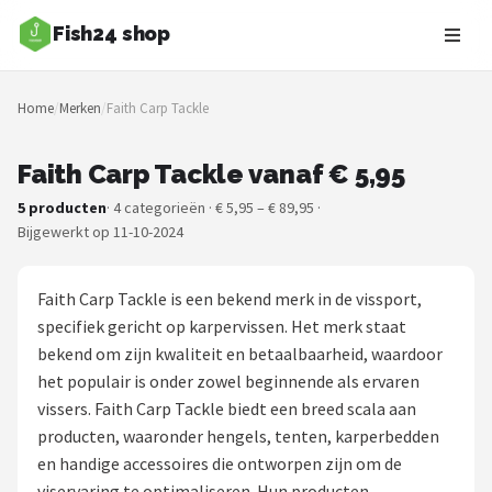
Fish24 shop
Zoeken
Home
/
Merken
/
Faith Carp Tackle
NAVIGATIE
Shop
Faith Carp Tackle vanaf € 5,95
5 producten
· 4 categorieën · € 5,95 – € 89,95 ·
Merken
Bijgewerkt op 11-10-2024
Blog
Faith Carp Tackle is een bekend merk in de vissport,
Hengelsoorten
specifiek gericht op karpervissen. Het merk staat
bekend om zijn kwaliteit en betaalbaarheid, waardoor
Hengels
het populair is onder zowel beginnende als ervaren
vissers. Faith Carp Tackle biedt een breed scala aan
Molens
producten, waaronder hengels, tenten, karperbedden
en handige accessoires die ontworpen zijn om de
Dobbers
viservaring te optimaliseren. Hun producten