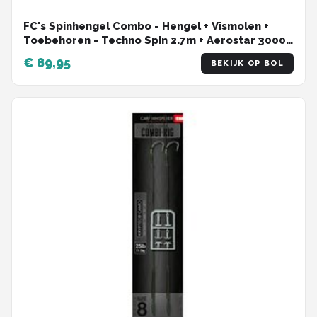
FC's Spinhengel Combo - Hengel + Vismolen +
Toebehoren - Techno Spin 2.7m + Aerostar 3000
Spinmolen + Vislijn & Kunstaas Blinkers
€ 89,95
BEKIJK OP BOL