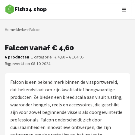
Fish24 shop
Zoeken
Home
/
Merken
/
Falcon
NAVIGATIE
Shop
Falcon vanaf € 4,60
6 producten
· 1 categorie · € 4,60 – € 164,95 ·
Merken
Bijgewerkt op 08-10-2024
Blog
Falcon is een bekend merk binnen de vissportwereld,
Hengelsoorten
dat bekendstaat om zijn kwalitatief hoogwaardige
producten. Ze bieden een breed scala aan visuitrusting,
Hengels
waaronder hengels, reels en accessoires, die geschikt
zijn voor zowel beginnende vissers als doorgewinterde
Molens
professionals. Falcon onderscheidt zich door
duurzaamheid en innovatieve ontwerpen, die zijn
Dobbers
ontworpen om de prestaties op het water te