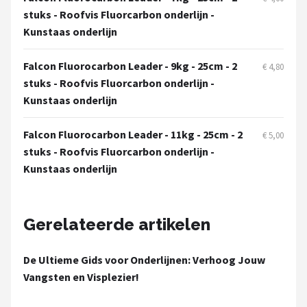
Fox Rage
stuks - Roofvis Fluorcarbon onderlijn -
Kunstaas onderlijn
Rozemeijer
Falcon Fluorocarbon Leader - 9kg - 25cm - 2
€ 4,80
Gamakatsu
stuks - Roofvis Fluorcarbon onderlijn -
Kunstaas onderlijn
Mikado
Falcon Fluorocarbon Leader - 11kg - 25cm - 2
€ 5,00
Alle merken →
stuks - Roofvis Fluorcarbon onderlijn -
Kunstaas onderlijn
Gerelateerde artikelen
De Ultieme Gids voor Onderlijnen: Verhoog Jouw
Vangsten en Visplezier!