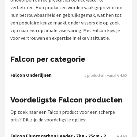
verbeteren. Hun producten worden vaak geprezen om
Kunstaas
hun betrouwbaarheid en gebruiksgemak, wat hen tot
een populaire keuze maakt onder vissers die op zoek
Shop
zijn naar een optimale viservaring. Met Falcon kies je
POPULAIRE MERKEN
voor vertrouwen en expertise in elke vissituatie.
Westin
Falcon per categorie
Spro
Falcon Onderlijnen
5 producten · vanaf € 4,60
Korda
Salmo
Voordeligste Falcon producten
Rapala
Op zoek naar een Falcon product voor een scherpe
prijs? Dit zijn de voordeligste opties:
PB Products
Falcon Fluorocarbon Leader - 7kg - 25cm - 2
€ 4,60