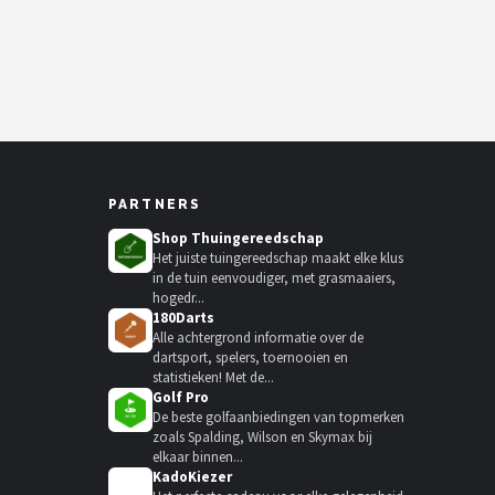
PARTNERS
Shop Thuingereedschap
Het juiste tuingereedschap maakt elke klus
in de tuin eenvoudiger, met grasmaaiers,
hogedr...
180Darts
Alle achtergrond informatie over de
dartsport, spelers, toernooien en
statistieken! Met de...
Golf Pro
De beste golfaanbiedingen van topmerken
zoals Spalding, Wilson en Skymax bij
elkaar binnen...
KadoKiezer
🎁