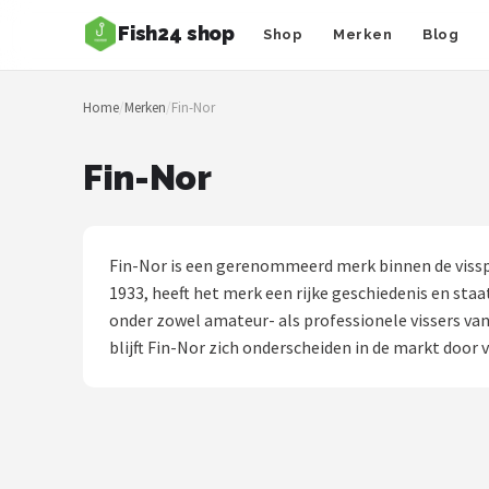
Fish24 shop
Shop
Merken
Blog
Zoeken
Home
/
Merken
/
Fin-Nor
NAVIGATIE
Shop
Fin-Nor
Merken
Blog
Fin-Nor is een gerenommeerd merk binnen de vissp
1933, heeft het merk een rijke geschiedenis en sta
Hengelsoorten
onder zowel amateur- als professionele vissers va
blijft Fin-Nor zich onderscheiden in de markt door v
Hengels
Molens
Dobbers