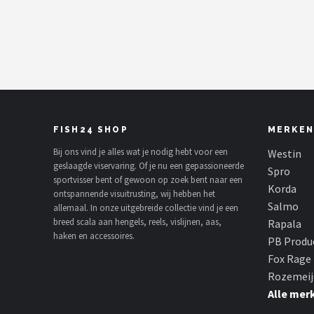
Kunstaas
Shop
POPULAIRE MERKEN
Westin
FISH24 SHOP
MERKEN
Spro
Bij ons vind je alles wat je nodig hebt voor een
Westin
geslaagde viservaring. Of je nu een gepassioneerde
Spro
sportvisser bent of gewoon op zoek bent naar een
Korda
Korda
ontspannende visuitrusting, wij hebben het
Salmo
allemaal. In onze uitgebreide collectie vind je een
Salmo
breed scala aan hengels, reels, vislijnen, aas,
Rapala
haken en accessoires.
PB Produ
Rapala
Fox Rage
Rozemeij
PB Products
Alle mer