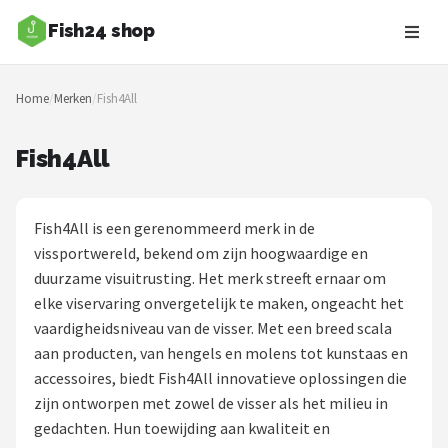
Fish24 shop
Zoeken
Home
/
Merken
/
Fish4All
NAVIGATIE
Shop
Fish4All
Merken
Fish4All is een gerenommeerd merk in de
Blog
vissportwereld, bekend om zijn hoogwaardige en
duurzame visuitrusting. Het merk streeft ernaar om
Hengelsoorten
elke viservaring onvergetelijk te maken, ongeacht het
vaardigheidsniveau van de visser. Met een breed scala
Hengels
aan producten, van hengels en molens tot kunstaas en
accessoires, biedt Fish4All innovatieve oplossingen die
Molens
zijn ontworpen met zowel de visser als het milieu in
gedachten. Hun toewijding aan kwaliteit en
Dobbers