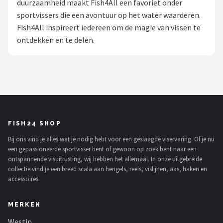
duurzaamheid maakt Fish4All een favoriet onder
sportvissers die een avontuur op het water waarderen.
Kunstaas
Fish4All inspireert iedereen om de magie van vissen te
ontdekken en te delen.
Shop
POPULAIRE MERKEN
Westin
Spro
FISH24 SHOP
Korda
Bij ons vind je alles wat je nodig hebt voor een geslaagde viservaring. Of je nu
een gepassioneerde sportvisser bent of gewoon op zoek bent naar een
Salmo
ontspannende visuitrusting, wij hebben het allemaal. In onze uitgebreide
collectie vind je een breed scala aan hengels, reels, vislijnen, aas, haken en
Rapala
accessoires.
PB Products
MERKEN
Westin