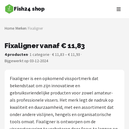
Fish24 shop
Zoeken
Home
/
Merken
/
Fixaligner
NAVIGATIE
Shop
Fixaligner vanaf € 11,83
4 producten
· 1 categorie · € 11,83 – € 11,93 ·
Merken
Bijgewerkt op 03-12-2024
Blog
Fixaligner is een opkomend vissportmerk dat
Hengelsoorten
bekendstaat om zijn innovatieve en
gebruiksvriendelijke producten voor zowel amateur-
Hengels
als professionele vissers. Het merk legt de nadruk op
kwaliteit en duurzaamheid, met een assortiment dat
Molens
onder andere vislijnen, hengels en organisatorische
tools omvat. Fixaligner is ontworpen om de
Dobbers
vissportervaring te verbeteren door focus te leggen op