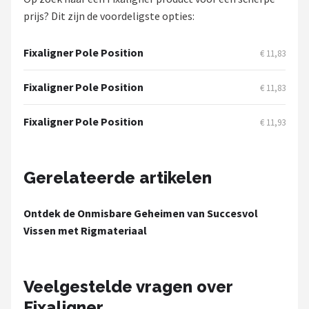
Fox Rage
prijs? Dit zijn de voordeligste opties:
Rozemeijer
Fixaligner Pole Position
€ 11,83
Gamakatsu
Fixaligner Pole Position
€ 11,83
Mikado
Fixaligner Pole Position
€ 11,93
Alle merken →
Gerelateerde artikelen
Ontdek de Onmisbare Geheimen van Succesvol
Vissen met Rigmateriaal
Veelgestelde vragen over
Fixaligner