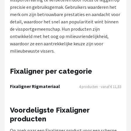
precisie en gebruiksgemak. Gebruikers waarderen het
Kunstaas
merk om zijn betrouwbare prestaties en aandacht voor
detail, waardoor het snel aan populariteit wint binnen
Shop
de vissportgemeenschap. Hun producten zijn
POPULAIRE MERKEN
ontwikkeld met het oog op milieuvriendelijkheid,
waardoor ze een aantrekkelijke keuze zijn voor
Westin
milieubewuste vissers.
Spro
Fixaligner per categorie
Korda
Fixaligner Rigmateriaal
4 producten · vanaf € 11,83
Salmo
Rapala
Voordeligste Fixaligner
producten
PB Products
Op zoek naar een Fixaligner product voor een scherpe