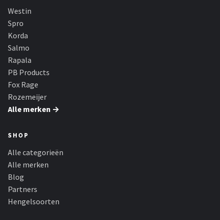
Fox Rage
Westin
Spro
Rozemeijer
Korda
Salmo
Gamakatsu
Rapala
PB Products
Mikado
Fox Rage
Rozemeijer
Alle merken →
Alle merken →
SHOP
Alle categorieën
Alle merken
Blog
Partners
Hengelsoorten