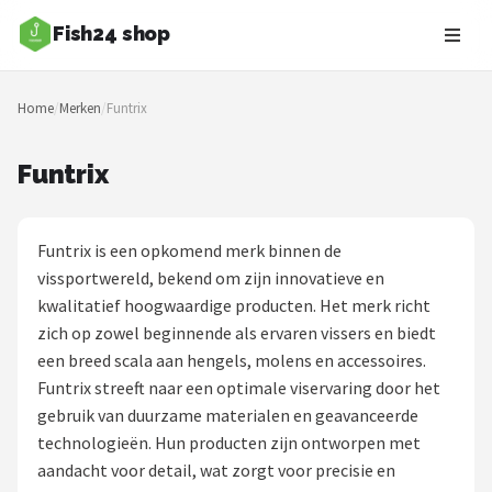
Fish24 shop
Zoeken
Home
/
Merken
/
Funtrix
NAVIGATIE
Shop
Funtrix
Merken
Funtrix is een opkomend merk binnen de
Blog
vissportwereld, bekend om zijn innovatieve en
kwalitatief hoogwaardige producten. Het merk richt
Hengelsoorten
zich op zowel beginnende als ervaren vissers en biedt
een breed scala aan hengels, molens en accessoires.
Hengels
Funtrix streeft naar een optimale viservaring door het
gebruik van duurzame materialen en geavanceerde
Molens
technologieën. Hun producten zijn ontworpen met
aandacht voor detail, wat zorgt voor precisie en
Dobbers