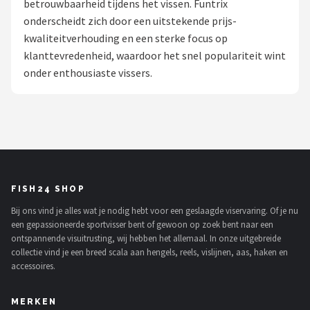
betrouwbaarheid tijdens het vissen. Funtrix
onderscheidt zich door een uitstekende prijs-
Kunstaas
kwaliteitverhouding en een sterke focus op
klanttevredenheid, waardoor het snel populariteit wint
Shop
onder enthousiaste vissers.
POPULAIRE MERKEN
Westin
Spro
Korda
FISH24 SHOP
Bij ons vind je alles wat je nodig hebt voor een geslaagde viservaring. Of je nu
Salmo
een gepassioneerde sportvisser bent of gewoon op zoek bent naar een
ontspannende visuitrusting, wij hebben het allemaal. In onze uitgebreide
Rapala
collectie vind je een breed scala aan hengels, reels, vislijnen, aas, haken en
accessoires.
PB Products
MERKEN