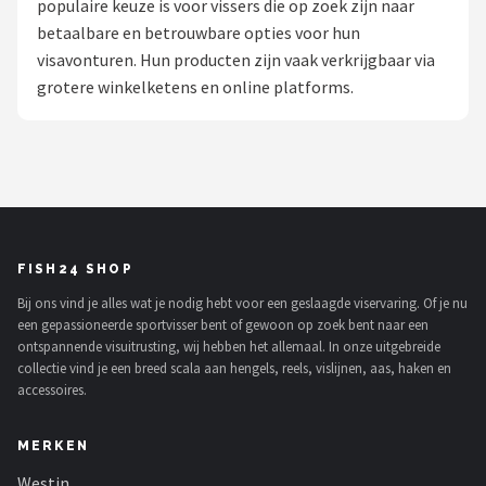
populaire keuze is voor vissers die op zoek zijn naar
betaalbare en betrouwbare opties voor hun
Kunstaas
visavonturen. Hun producten zijn vaak verkrijgbaar via
grotere winkelketens en online platforms.
Shop
POPULAIRE MERKEN
Westin
Spro
FISH24 SHOP
Korda
Bij ons vind je alles wat je nodig hebt voor een geslaagde viservaring. Of je nu
een gepassioneerde sportvisser bent of gewoon op zoek bent naar een
Salmo
ontspannende visuitrusting, wij hebben het allemaal. In onze uitgebreide
collectie vind je een breed scala aan hengels, reels, vislijnen, aas, haken en
Rapala
accessoires.
PB Products
MERKEN
Westin