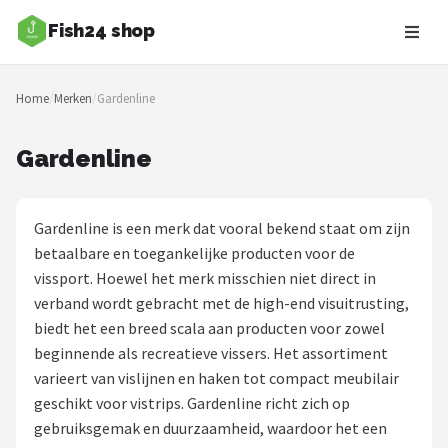
Fish24 shop
Zoeken
Home
/
Merken
/
Gardenline
NAVIGATIE
Shop
Gardenline
Merken
Gardenline is een merk dat vooral bekend staat om zijn
Blog
betaalbare en toegankelijke producten voor de
vissport. Hoewel het merk misschien niet direct in
Hengelsoorten
verband wordt gebracht met de high-end visuitrusting,
biedt het een breed scala aan producten voor zowel
Hengels
beginnende als recreatieve vissers. Het assortiment
varieert van vislijnen en haken tot compact meubilair
Molens
geschikt voor vistrips. Gardenline richt zich op
gebruiksgemak en duurzaamheid, waardoor het een
Dobbers