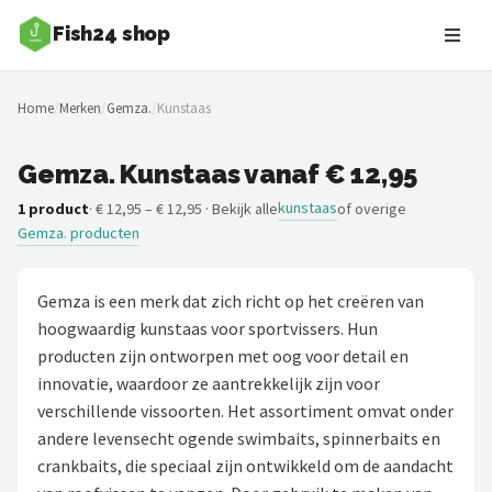
Fish24 shop
Zoeken
Home
/
Merken
/
Gemza.
/
Kunstaas
NAVIGATIE
Shop
Gemza. Kunstaas vanaf € 12,95
kunstaas
1 product
· € 12,95 – € 12,95 · Bekijk alle
of overige
Merken
Gemza. producten
Blog
Gemza is een merk dat zich richt op het creëren van
Hengelsoorten
hoogwaardig kunstaas voor sportvissers. Hun
producten zijn ontworpen met oog voor detail en
Hengels
innovatie, waardoor ze aantrekkelijk zijn voor
verschillende vissoorten. Het assortiment omvat onder
Molens
andere levensecht ogende swimbaits, spinnerbaits en
crankbaits, die speciaal zijn ontwikkeld om de aandacht
Dobbers