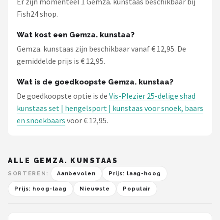
Er zijn momenteel 1 Gemza. kunstaas beschikbaar bij
Fox Rage
Fish24 shop.
Rozemeijer
Wat kost een Gemza. kunstaa?
Gemza. kunstaas zijn beschikbaar vanaf € 12,95. De
Gamakatsu
gemiddelde prijs is € 12,95.
Mikado
Wat is de goedkoopste Gemza. kunstaa?
De goedkoopste optie is de
Vis-Plezier 25-delige shad
Alle merken →
kunstaas set | hengelsport | kunstaas voor snoek, baars
en snoekbaars
voor € 12,95.
ALLE GEMZA. KUNSTAAS
SORTEREN:
Aanbevolen
Prijs: laag-hoog
Prijs: hoog-laag
Nieuwste
Populair