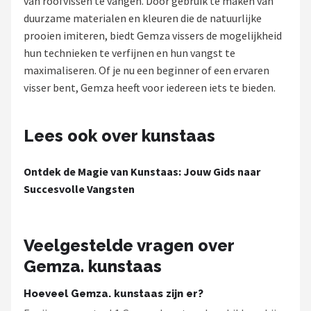
van roofvissen te vangen. Door gebruik te maken van
duurzame materialen en kleuren die de natuurlijke
Kunstaas
prooien imiteren, biedt Gemza vissers de mogelijkheid
hun technieken te verfijnen en hun vangst te
Shop
maximaliseren. Of je nu een beginner of een ervaren
POPULAIRE MERKEN
visser bent, Gemza heeft voor iedereen iets te bieden.
Westin
Lees ook over kunstaas
Spro
Ontdek de Magie van Kunstaas: Jouw Gids naar
Korda
Succesvolle Vangsten
Salmo
Veelgestelde vragen over
Rapala
Gemza. kunstaas
PB Products
Hoeveel Gemza. kunstaas zijn er?