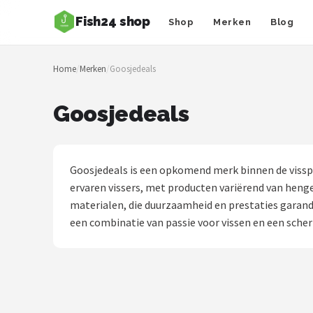
Fish24 shop
Shop
Merken
Blog
Zoeken
Home
/
Merken
/
Goosjedeals
NAVIGATIE
Shop
Goosjedeals
Merken
Blog
Goosjedeals is een opkomend merk binnen de visspo
ervaren vissers, met producten variërend van henge
Hengelsoorten
materialen, die duurzaamheid en prestaties garand
een combinatie van passie voor vissen en een scherp
Hengels
Molens
Dobbers