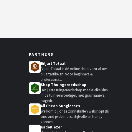
PARTNERS
Biljart Totaal
Biljart Totaal is dé online shop voor al uw
biljartartikelen. Voor beginners &
professiona...
Shop Thuingereedschap
Het juiste tuingereedschap maakt elke klus
in de tuin eenvoudiger, met grasmaaiers,
hogedr...
All Cheap Sunglasses
Welkom bij onze zonnebrillen webshop! Bij
ons vind je de meest stijlvolle en trendy
zonneb...
KadoKiezer
🎁