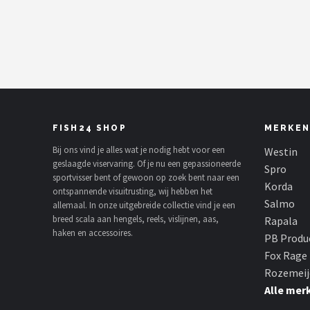
Kunstaas
Shop
POPULAIRE MERKEN
Westin
FISH24 SHOP
MERKEN
Spro
Bij ons vind je alles wat je nodig hebt voor een
Westin
geslaagde viservaring. Of je nu een gepassioneerde
Spro
sportvisser bent of gewoon op zoek bent naar een
Korda
Korda
ontspannende visuitrusting, wij hebben het
Salmo
allemaal. In onze uitgebreide collectie vind je een
Salmo
breed scala aan hengels, reels, vislijnen, aas,
Rapala
haken en accessoires.
PB Produ
Rapala
Fox Rage
Rozemeij
PB Products
Alle mer