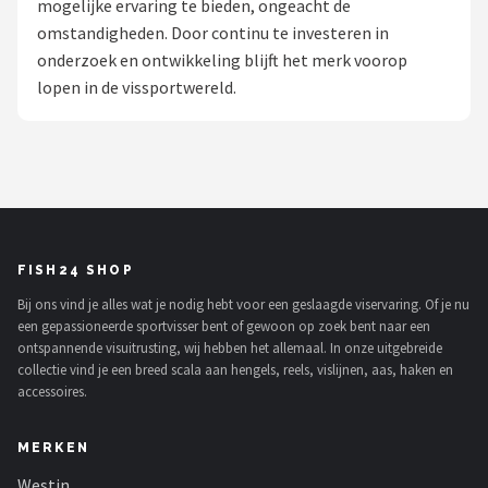
mogelijke ervaring te bieden, ongeacht de
omstandigheden. Door continu te investeren in
Kunstaas
onderzoek en ontwikkeling blijft het merk voorop
lopen in de vissportwereld.
Shop
POPULAIRE MERKEN
Westin
Spro
FISH24 SHOP
Korda
Bij ons vind je alles wat je nodig hebt voor een geslaagde viservaring. Of je nu
een gepassioneerde sportvisser bent of gewoon op zoek bent naar een
Salmo
ontspannende visuitrusting, wij hebben het allemaal. In onze uitgebreide
collectie vind je een breed scala aan hengels, reels, vislijnen, aas, haken en
Rapala
accessoires.
PB Products
MERKEN
Westin