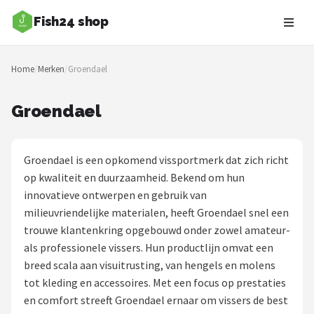
Fish24 shop
Zoeken
Home
/
Merken
/
Groendael
NAVIGATIE
Shop
Groendael
Merken
Groendael is een opkomend vissportmerk dat zich richt
Blog
op kwaliteit en duurzaamheid. Bekend om hun
innovatieve ontwerpen en gebruik van
Hengelsoorten
milieuvriendelijke materialen, heeft Groendael snel een
trouwe klantenkring opgebouwd onder zowel amateur-
Hengels
als professionele vissers. Hun productlijn omvat een
breed scala aan visuitrusting, van hengels en molens
Molens
tot kleding en accessoires. Met een focus op prestaties
en comfort streeft Groendael ernaar om vissers de best
Dobbers