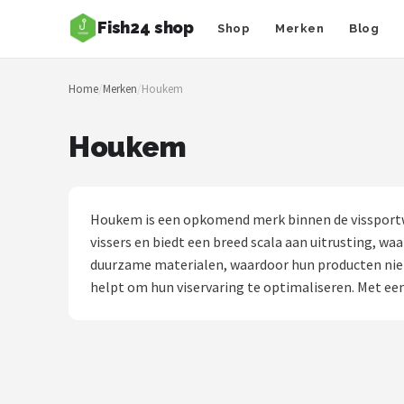
Fish24 shop
Shop
Merken
Blog
Zoeken
Home
/
Merken
/
Houkem
NAVIGATIE
Shop
Houkem
Merken
Blog
Houkem is een opkomend merk binnen de vissportw
vissers en biedt een breed scala aan uitrusting, 
Hengelsoorten
duurzame materialen, waardoor hun producten niet
helpt om hun viservaring te optimaliseren. Met ee
Hengels
Molens
Dobbers