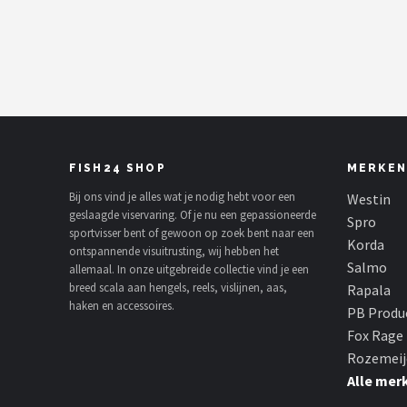
Kunstaas
Shop
POPULAIRE MERKEN
Westin
FISH24 SHOP
MERKEN
Spro
Bij ons vind je alles wat je nodig hebt voor een
Westin
geslaagde viservaring. Of je nu een gepassioneerde
Spro
sportvisser bent of gewoon op zoek bent naar een
Korda
Korda
ontspannende visuitrusting, wij hebben het
Salmo
allemaal. In onze uitgebreide collectie vind je een
Salmo
breed scala aan hengels, reels, vislijnen, aas,
Rapala
haken en accessoires.
PB Produ
Rapala
Fox Rage
Rozemeij
PB Products
Alle mer