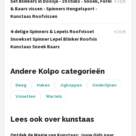
Set Blinkers in Doosje - 10 stuks - Snoek, Forel
€ 14,95
Fox Rage
& Baars vissen - Spinners Hengelsport -
Kunstaas Roofvissen
Rozemeijer
4-delige Spinners & Lepels Roofvisset
Gamakatsu
€ 19,95
Snoekset Spinner Lepel Blinker Roofvis
Kunstaas Snoek Baars
Mikado
Alle merken →
Andere Kolpo categorieën
Deeg
Haken
Jigkoppen
Onderlijnen
Visnetten
Wartels
Lees ook over kunstaas
Ontdek de Magie van Kunstaas: Jouw Gids naar