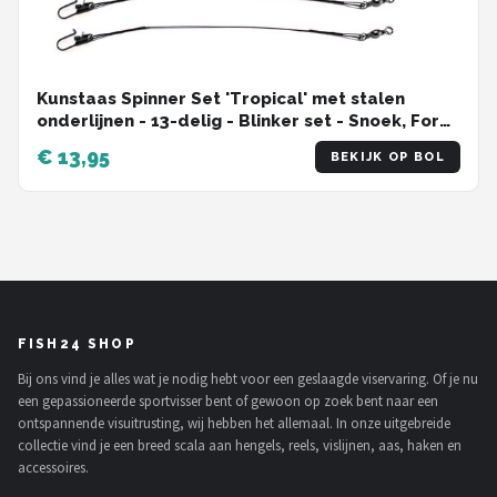
Kunstaas Spinner Set 'Tropical' met stalen
onderlijnen - 13-delig - Blinker set - Snoek, Forel
& Baars vissen - Spinners Hengelsport - kunstaas
€ 13,95
BEKIJK OP BOL
Roofvissen
FISH24 SHOP
Bij ons vind je alles wat je nodig hebt voor een geslaagde viservaring. Of je nu
een gepassioneerde sportvisser bent of gewoon op zoek bent naar een
ontspannende visuitrusting, wij hebben het allemaal. In onze uitgebreide
collectie vind je een breed scala aan hengels, reels, vislijnen, aas, haken en
accessoires.