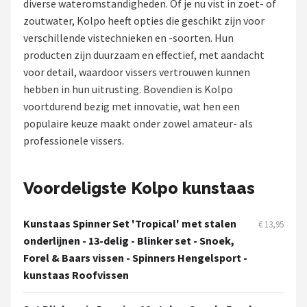
diverse wateromstandigheden. Of je nu vist in zoet- of
zoutwater, Kolpo heeft opties die geschikt zijn voor
Kunstaas
verschillende vistechnieken en -soorten. Hun
producten zijn duurzaam en effectief, met aandacht
Shop
voor detail, waardoor vissers vertrouwen kunnen
POPULAIRE MERKEN
hebben in hun uitrusting. Bovendien is Kolpo
voortdurend bezig met innovatie, wat hen een
Westin
populaire keuze maakt onder zowel amateur- als
professionele vissers.
Spro
Korda
Voordeligste Kolpo kunstaas
Salmo
Kunstaas Spinner Set 'Tropical' met stalen
€ 13,95
onderlijnen - 13-delig - Blinker set - Snoek,
Rapala
Forel & Baars vissen - Spinners Hengelsport -
kunstaas Roofvissen
PB Products