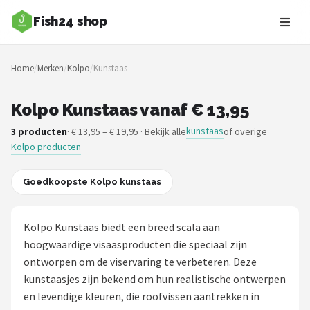
Fish24 shop
Zoeken
Home
/
Merken
/
Kolpo
/
Kunstaas
NAVIGATIE
Shop
Kolpo Kunstaas vanaf € 13,95
kunstaas
3 producten
· € 13,95 – € 19,95 · Bekijk alle
of overige
Merken
Kolpo producten
Blog
Goedkoopste Kolpo kunstaas
Hengelsoorten
Kolpo Kunstaas biedt een breed scala aan
Hengels
hoogwaardige visaasproducten die speciaal zijn
ontworpen om de viservaring te verbeteren. Deze
Molens
kunstaasjes zijn bekend om hun realistische ontwerpen
en levendige kleuren, die roofvissen aantrekken in
Dobbers