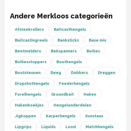
Andere Merkloos categorieën
Afsteekrollers
Baitcasthengels
Baitcastingreels
Banksticks
Base mix
Beetmelders
Bekspanners
Boilies
Boiliesstoppers
Boothengels
Bootsteunen
Deeg
Dobbers
Dreggen
Dropshothengels
Feederhengels
Forelhengels
Groundbait
Haken
Hakenboekjes
Hengelonderdelen
Jigkoppen
Karperhengels
Kunstaas
Lipgrips
Liquids
Lood
Matchhengels