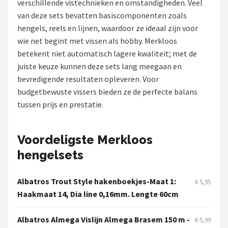
verschillende vistechnieken en omstandigheden. Veel
van deze sets bevatten basiscomponenten zoals
Kunstaas
hengels, reels en lijnen, waardoor ze ideaal zijn voor
wie net begint met vissen als hobby. Merkloos
Shop
betekent niet automatisch lagere kwaliteit; met de
POPULAIRE MERKEN
juiste keuze kunnen deze sets lang meegaan en
bevredigende resultaten opleveren. Voor
Westin
budgetbewuste vissers bieden ze de perfecte balans
tussen prijs en prestatie.
Spro
Korda
Voordeligste Merkloos
hengelsets
Salmo
Albatros Trout Style hakenboekjes-Maat 1:
Rapala
€ 5,95
Haakmaat 14, Dia line 0,16mm. Lengte 60cm
PB Products
Albatros Almega Vislijn Almega Brasem 150 m -
€ 5,99