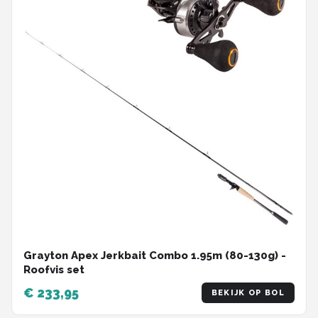
Grayton Apex Jerkbait Combo 1.95m (80-130g) -
Roofvis set
€ 233,95
BEKIJK OP BOL