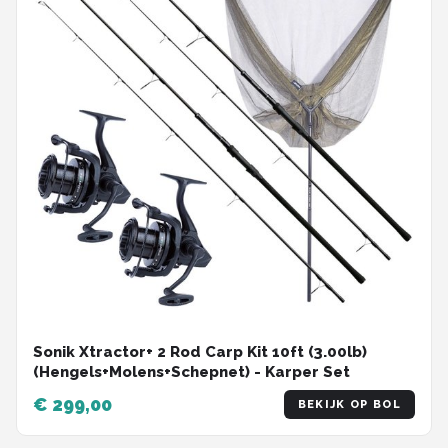
Sonik Xtractor+ 2 Rod Carp Kit 10ft (3.00lb)
(Hengels+Molens+Schepnet) - Karper Set
€ 299,00
BEKIJK OP BOL