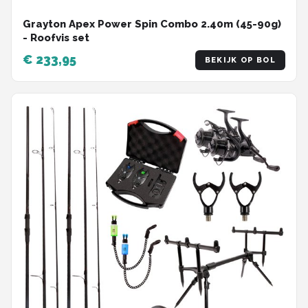
Grayton Apex Power Spin Combo 2.40m (45-90g)
- Roofvis set
€ 233,95
BEKIJK OP BOL