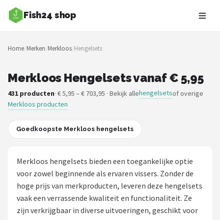
Fish24 shop
Zoeken
Home
/
Merken
/
Merkloos
/
Hengelsets
NAVIGATIE
Shop
Merkloos Hengelsets vanaf € 5,95
hengelsets
431 producten
· € 5,95 – € 703,95 · Bekijk alle
of overige
Merken
Merkloos producten
Blog
Goedkoopste Merkloos hengelsets
Hengelsoorten
Merkloos hengelsets bieden een toegankelijke optie
Hengels
voor zowel beginnende als ervaren vissers. Zonder de
hoge prijs van merkproducten, leveren deze hengelsets
Molens
vaak een verrassende kwaliteit en functionaliteit. Ze
zijn verkrijgbaar in diverse uitvoeringen, geschikt voor
Dobbers