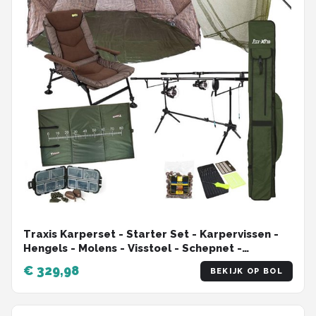
Traxis Karperset - Starter Set - Karpervissen -
Hengels - Molens - Visstoel - Schepnet -
Onthaakmat - Rodpod - Beetmelders - Shelter
€ 329,98
BEKIJK OP BOL