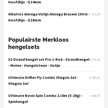
Fox Rage
Hoofdlijn - 0.14mm
Rozemeijer
Albatros Almega Vislijn Almega Brasem 150 m -
€ 5,99
Hoofdlijn - 0.18mm
Gamakatsu
Mikado
Populairste Merkloos
hengelsets
Alle merken →
X2 Strand hengel set Pro 1-Rod - Strandhengel
€ 119,99
- Molen - Hengelsteun - Vislijn
Ultimate Drifter Fly Combo Vliegvis Set -
€ 105,95
Vliegvis Set
Ultimate Novix Spin Combo 2.10m (5-20g) -
€ 58,95
Spinhengel