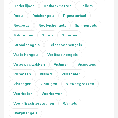
Onderlijnen
Onthaakmatten
Pellets
Reels
Reishengels
Rigmateriaal
Rodpods
Roofvishengels
Spinhengels
Splitringen
Spods
Spoelen
Strandhengels
Telescoophengels
Vaste hengels
Verticaalhengels
Visbewaarzakken
Vislijnen
Vismolens
Visnetten
Vissets
Visstoelen
Vistangen
Vistuigen
Visweegzakken
Voerboten
Voerkorven
Voor- & achtersteunen
Wartels
Werphengels