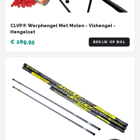
CLVP® Werphengel Met Molen - Vishengel -
Hengelset
€ 289,95
BEKIJK OP BOL