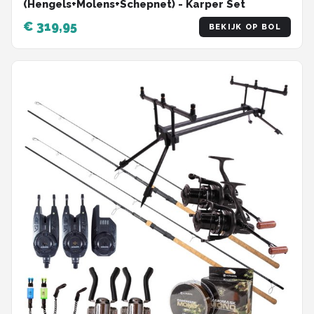
(Hengels+Molens+Schepnet) - Karper Set
€ 319,95
BEKIJK OP BOL