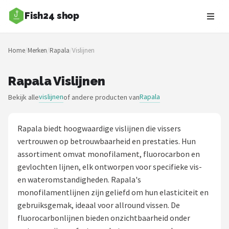
Fish24 shop
Zoeken
Home
/
Merken
/
Rapala
/
Vislijnen
NAVIGATIE
Shop
Rapala Vislijnen
vislijnen
Rapala
Bekijk alle
of andere producten van
Merken
Blog
Rapala biedt hoogwaardige vislijnen die vissers
vertrouwen op betrouwbaarheid en prestaties. Hun
Hengelsoorten
assortiment omvat monofilament, fluorocarbon en
gevlochten lijnen, elk ontworpen voor specifieke vis-
Hengels
en wateromstandigheden. Rapala's
monofilamentlijnen zijn geliefd om hun elasticiteit en
Molens
gebruiksgemak, ideaal voor allround vissen. De
fluorocarbonlijnen bieden onzichtbaarheid onder
Dobbers