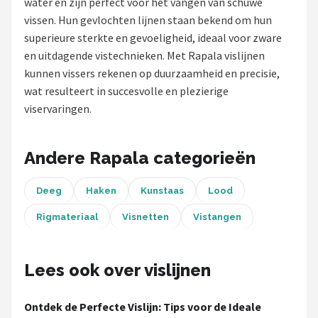
water en zijn perfect voor het vangen van schuwe
vissen. Hun gevlochten lijnen staan bekend om hun
Kunstaas
superieure sterkte en gevoeligheid, ideaal voor zware
en uitdagende vistechnieken. Met Rapala vislijnen
Shop
kunnen vissers rekenen op duurzaamheid en precisie,
POPULAIRE MERKEN
wat resulteert in succesvolle en plezierige
viservaringen.
Westin
Spro
Andere Rapala categorieën
Korda
Deeg
Haken
Kunstaas
Lood
Salmo
Rigmateriaal
Visnetten
Vistangen
Rapala
Lees ook over vislijnen
PB Products
Ontdek de Perfecte Vislijn: Tips voor de Ideale