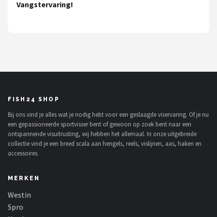
Fox Rage
Vangstervaring!
Rozemeijer
Gamakatsu
Mikado
Alle merken →
FISH24 SHOP
Bij ons vind je alles wat je nodig hebt voor een geslaagde viservaring. Of je nu
een gepassioneerde sportvisser bent of gewoon op zoek bent naar een
ontspannende visuitrusting, wij hebben het allemaal. In onze uitgebreide
collectie vind je een breed scala aan hengels, reels, vislijnen, aas, haken en
accessoires.
MERKEN
Westin
Spro