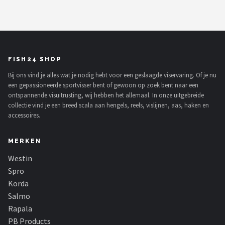
Fox Rage
Rozemeijer
Gamakatsu
FISH24 SHOP
Bij ons vind je alles wat je nodig hebt voor een geslaagde viservaring. Of je nu
Mikado
een gepassioneerde sportvisser bent of gewoon op zoek bent naar een
ontspannende visuitrusting, wij hebben het allemaal. In onze uitgebreide
Alle merken →
collectie vind je een breed scala aan hengels, reels, vislijnen, aas, haken en
accessoires.
MERKEN
Westin
Spro
Korda
Salmo
Rapala
PB Products