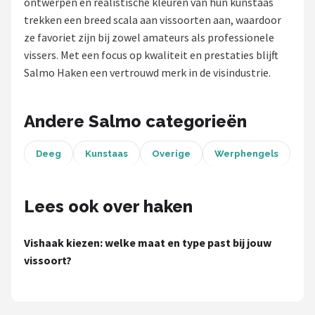
ontwerpen en realistische kleuren van hun kunstaas
trekken een breed scala aan vissoorten aan, waardoor
Kunstaas
ze favoriet zijn bij zowel amateurs als professionele
vissers. Met een focus op kwaliteit en prestaties blijft
Shop
Salmo Haken een vertrouwd merk in de visindustrie.
POPULAIRE MERKEN
Westin
Andere Salmo categorieën
Spro
Deeg
Kunstaas
Overige
Werphengels
Korda
Lees ook over haken
Salmo
Vishaak kiezen: welke maat en type past bij jouw
Rapala
vissoort?
PB Products