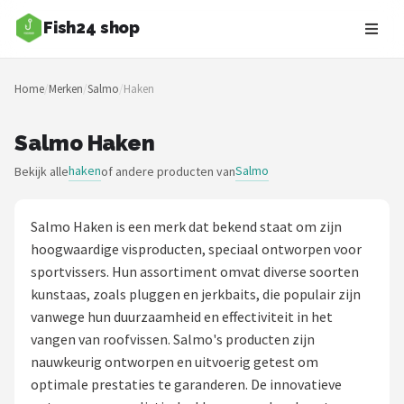
Fish24 shop
Zoeken
Home
/
Merken
/
Salmo
/
Haken
NAVIGATIE
Shop
Salmo Haken
haken
Salmo
Bekijk alle
of andere producten van
Merken
Blog
Salmo Haken is een merk dat bekend staat om zijn
hoogwaardige visproducten, speciaal ontworpen voor
Hengelsoorten
sportvissers. Hun assortiment omvat diverse soorten
kunstaas, zoals pluggen en jerkbaits, die populair zijn
Hengels
vanwege hun duurzaamheid en effectiviteit in het
vangen van roofvissen. Salmo's producten zijn
Molens
nauwkeurig ontworpen en uitvoerig getest om
optimale prestaties te garanderen. De innovatieve
Dobbers