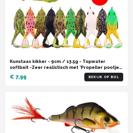
Kunstaas kikker - 9cm / 13.5g - Topwater
softbait -Zeer realistisch met 'Propeller pootjes'
- Mix Kleur - 1 Stuk
€ 7,99
BEKIJK OP BOL