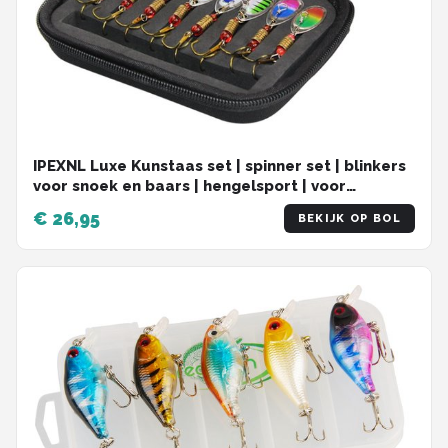
IPEXNL Luxe Kunstaas set | spinner set | blinkers
voor snoek en baars | hengelsport | voor
onderlijn | set van 16 stuks
€ 26,95
BEKIJK OP BOL