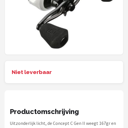
Kunstaas
Shop
POPULAIRE MERKEN
Westin
Spro
Niet leverbaar
Korda
Salmo
Rapala
Productomschrijving
PB Products
Uitzonderlijk licht, de Concept C Gen II weegt 167gr en