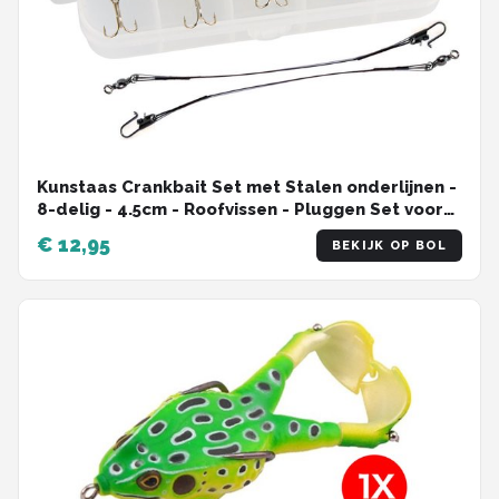
Kunstaas Crankbait Set met Stalen onderlijnen -
8-delig - 4.5cm - Roofvissen - Pluggen Set voor
Snoek, Baars & Roofblei
€ 12,95
BEKIJK OP BOL