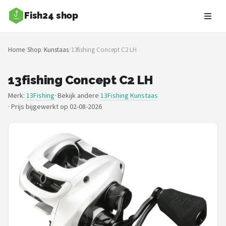
Fish24 shop
Zoeken
Home
/
Shop
/
Kunstaas
/
13fishing Concept C2 LH
NAVIGATIE
Shop
13fishing Concept C2 LH
Merk:
13Fishing
· Bekijk andere
13Fishing Kunstaas
Merken
·
Prijs bijgewerkt op 02-08-2026
Blog
Hengelsoorten
Hengels
Molens
Dobbers