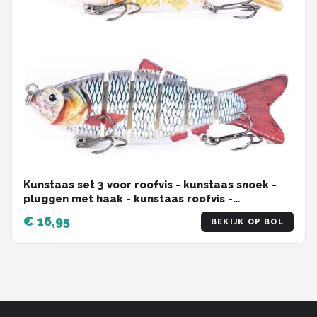
Kunstaas set 3 voor roofvis - kunstaas snoek -
pluggen met haak - kunstaas roofvis -
hengelsport - set van 3 stuks
€ 16,95
BEKIJK OP BOL