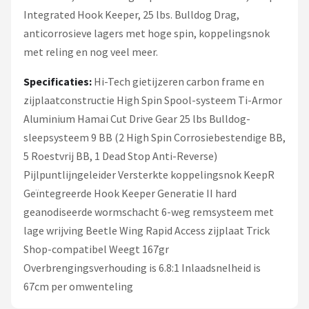
Integrated Hook Keeper, 25 lbs. Bulldog Drag,
anticorrosieve lagers met hoge spin, koppelingsnok
met reling en nog veel meer.
Specificaties:
Hi-Tech gietijzeren carbon frame en
zijplaatconstructie High Spin Spool-systeem Ti-Armor
Aluminium Hamai Cut Drive Gear 25 lbs Bulldog-
sleepsysteem 9 BB (2 High Spin Corrosiebestendige BB,
5 Roestvrij BB, 1 Dead Stop Anti-Reverse)
Pijlpuntlijngeleider Versterkte koppelingsnok KeepR
Geïntegreerde Hook Keeper Generatie II hard
geanodiseerde wormschacht 6-weg remsysteem met
lage wrijving Beetle Wing Rapid Access zijplaat Trick
Shop-compatibel Weegt 167gr
Overbrengingsverhouding is 6.8:1 Inlaadsnelheid is
67cm per omwenteling