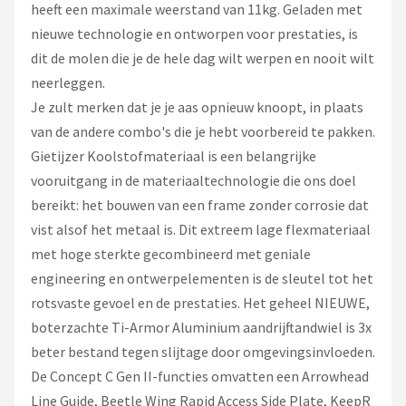
Fox Rage
heeft een maximale weerstand van 11kg. Geladen met
nieuwe technologie en ontworpen voor prestaties, is
Rozemeijer
dit de molen die je de hele dag wilt werpen en nooit wilt
neerleggen.
Gamakatsu
Je zult merken dat je je aas opnieuw knoopt, in plaats
van de andere combo's die je hebt voorbereid te pakken.
Mikado
Gietijzer Koolstofmateriaal is een belangrijke
vooruitgang in de materiaaltechnologie die ons doel
Alle merken →
bereikt: het bouwen van een frame zonder corrosie dat
vist alsof het metaal is. Dit extreem lage flexmateriaal
met hoge sterkte gecombineerd met geniale
engineering en ontwerpelementen is de sleutel tot het
rotsvaste gevoel en de prestaties. Het geheel NIEUWE,
boterzachte Ti-Armor Aluminium aandrijftandwiel is 3x
beter bestand tegen slijtage door omgevingsinvloeden.
De Concept C Gen II-functies omvatten een Arrowhead
Line Guide, Beetle Wing Rapid Access Side Plate, KeepR