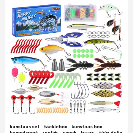
kunstaas set - tacklebox - kunstaas box -
hengelsport - roofvis - snoek - baars - 100+ delig