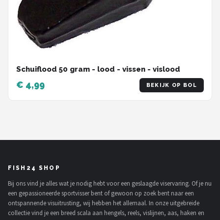
Schuiflood 50 gram - lood - vissen - vislood
€ 4,99
BEKIJK OP BOL
FISH24 SHOP
Bij ons vind je alles wat je nodig hebt voor een geslaagde viservaring. Of je nu
een gepassioneerde sportvisser bent of gewoon op zoek bent naar een
ontspannende visuitrusting, wij hebben het allemaal. In onze uitgebreide
collectie vind je een breed scala aan hengels, reels, vislijnen, aas, haken en