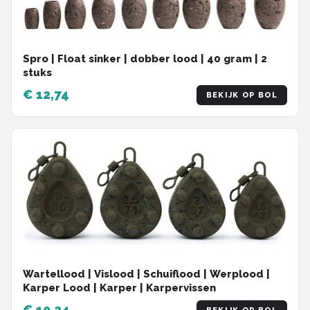
Spro | Float sinker | dobber lood | 40 gram | 2
stuks
€ 12,74
BEKIJK OP BOL
Wartellood | Vislood | Schuiflood | Werplood |
Karper Lood | Karper | Karpervissen
€ 10,24