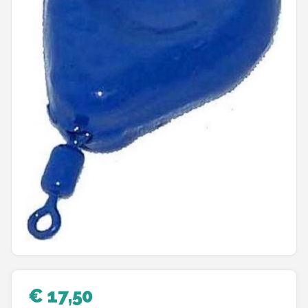
Kunstaas
Shop
POPULAIRE MERKEN
Westin
Spro
Korda
Salmo
Rapala
PB Products
€ 17,50