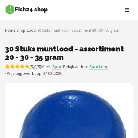
Fish24 shop
Zoeken
Home
/
Shop
/
Lood
/
30 Stuks muntlood - assortiment 20 - 30 - 35 gram
NAVIGATIE
Shop
30 Stuks muntlood - assortiment
20 - 30 - 35 gram
Merken
(5,0/5)
Merk:
Spro
· Bekijk andere
Spro Lood
·
Prijs bijgewerkt op 07-08-2026
Blog
Hengelsoorten
Hengels
Molens
Dobbers