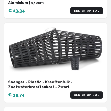
Aluminium | 170cm
€ 13,34
BEKIJK OP BOL
Saenger - Plastic - Kreeftenfuik -
Zoetwaterkreeftenkorf - Zwart
€ 35,74
BEKIJK OP BOL