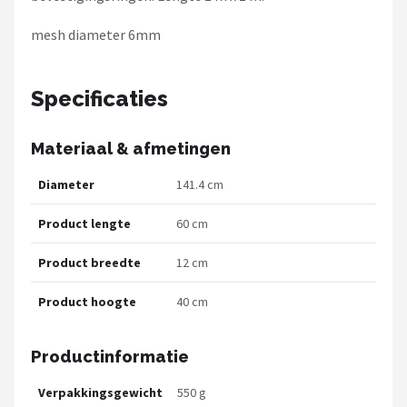
Fox Rage
mesh diameter 6mm
Rozemeijer
Specificaties
Gamakatsu
Mikado
Materiaal & afmetingen
Alle merken →
Diameter
141.4 cm
Product lengte
60 cm
Product breedte
12 cm
Product hoogte
40 cm
Productinformatie
Verpakkingsgewicht
550 g