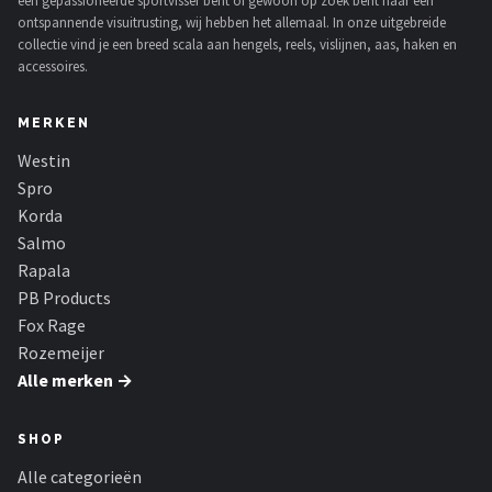
een gepassioneerde sportvisser bent of gewoon op zoek bent naar een
ontspannende visuitrusting, wij hebben het allemaal. In onze uitgebreide
collectie vind je een breed scala aan hengels, reels, vislijnen, aas, haken en
accessoires.
MERKEN
Westin
Spro
Korda
Salmo
Rapala
PB Products
Fox Rage
Rozemeijer
Alle merken →
SHOP
Alle categorieën