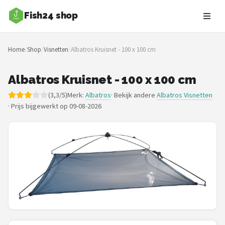
Fish24 shop
Zoeken
Home
/
Shop
/
Visnetten
/
Albatros Kruisnet - 100 x 100 cm
NAVIGATIE
Shop
Albatros Kruisnet - 100 x 100 cm
(3,3/5)
Merk:
Albatros
· Bekijk andere
Albatros Visnetten
Merken
·
Prijs bijgewerkt op 09-08-2026
Blog
Hengelsoorten
Hengels
Molens
Dobbers