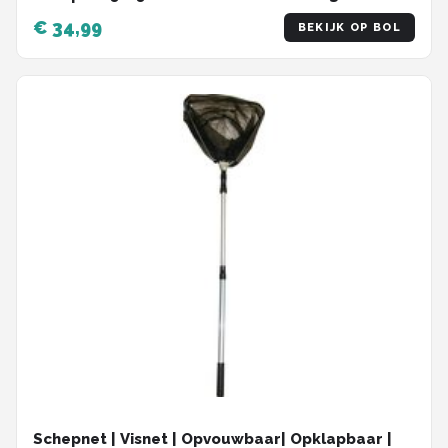
€ 34,99
BEKIJK OP BOL
Schepnet | Visnet | Opvouwbaar| Opklapbaar |