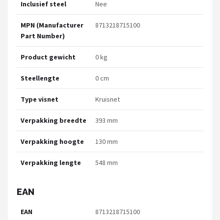
Inclusief steel
Nee
MPN (Manufacturer
8713218715100
Part Number)
Product gewicht
0 kg
Steellengte
0 cm
Type visnet
Kruisnet
Verpakking breedte
393 mm
Verpakking hoogte
130 mm
Verpakking lengte
548 mm
EAN
EAN
8713218715100