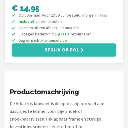
€ 14,95
Kunstaas
Op voorraad. Voor 23:59 uur besteld, morgen in huis
Inclusief
verzendkosten
Shop
Ophalen bij een afhaalpunt mogelijk
30 dagen bedenktijd &
gratis
retourneren
POPULAIRE MERKEN
Dag en nacht klantenservice
Westin
BEKIJK OP BOL
Spro
Korda
Salmo
Productomschrijving
Rapala
De Albatros kruisnet is de oplossing om snel aan
aasvisjes te komen voor bijv. snoek of
PB Products
snoekbaarsvissen. Inklapbaar frame en stevige
bevestigingsringen. Lengte 1 m x 1 m.