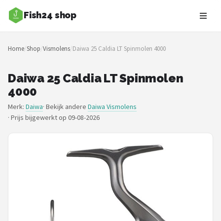
Fish24 shop
Zoeken
Home
/
Shop
/
Vismolens
/
Daiwa 25 Caldia LT Spinmolen 4000
NAVIGATIE
Shop
Daiwa 25 Caldia LT Spinmolen
4000
Merken
Merk:
Daiwa
· Bekijk andere
Daiwa Vismolens
·
Prijs bijgewerkt op 09-08-2026
Blog
Hengelsoorten
Hengels
Molens
Dobbers