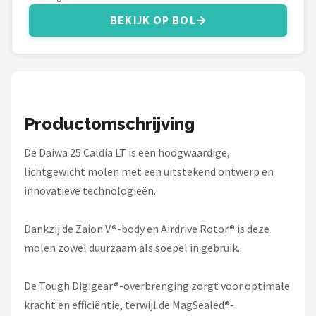
Fox Rage
BEKIJK OP BOL
Rozemeijer
Gamakatsu
Mikado
Productomschrijving
Alle merken →
De Daiwa 25 Caldia LT is een hoogwaardige,
lichtgewicht molen met een uitstekend ontwerp en
innovatieve technologieën.
Dankzij de Zaion V®-body en Airdrive Rotor® is deze
molen zowel duurzaam als soepel in gebruik.
De Tough Digigear®-overbrenging zorgt voor optimale
kracht en efficiëntie, terwijl de MagSealed®-