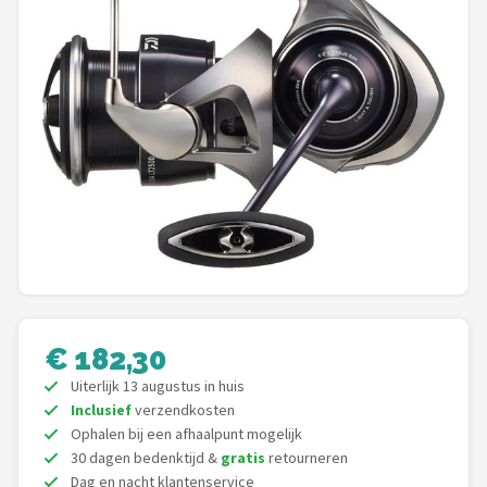
Kunstaas
Shop
POPULAIRE MERKEN
Westin
Spro
Korda
Salmo
€ 182,30
Uiterlijk 13 augustus in huis
Rapala
Inclusief
verzendkosten
Ophalen bij een afhaalpunt mogelijk
PB Products
30 dagen bedenktijd &
gratis
retourneren
Dag en nacht klantenservice