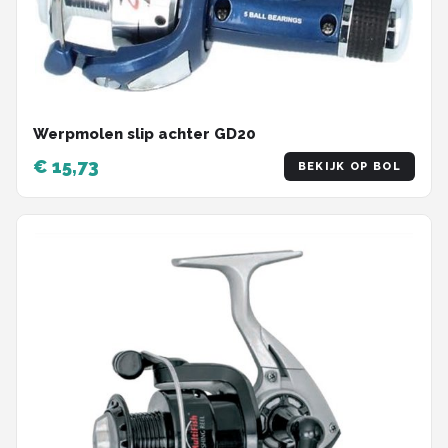
Werpmolen slip achter GD20
€ 15,73
BEKIJK OP BOL