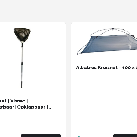
Albatros Kruisnet - 100 x
et | Visnet |
baar| Opklapbaar |
ium | 170cm