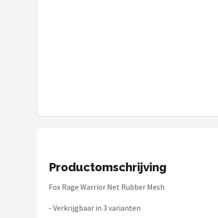
Fox Rage
Rozemeijer
Gamakatsu
Mikado
Alle merken →
Productomschrijving
Fox Rage Warrior Net Rubber Mesh
- Verkrijgbaar in 3 varianten