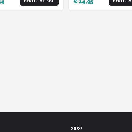
34
€ 14,95
BEKIJK OP BOL
BEKIJK O
SHOP