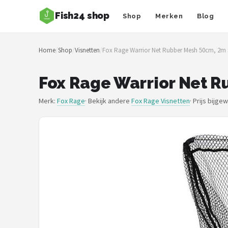
Fish24 shop
Shop
Merken
Blog
Zoeken
Home
/
Shop
/
Visnetten
/
Fox Rage Warrior Net Rubber Mesh 50cm, 2m S
NAVIGATIE
Shop
Fox Rage Warrior Net R
Merken
Merk:
Fox Rage
· Bekijk andere
Fox Rage Visnetten
·
Prijs bijge
Blog
Hengelsoorten
Hengels
Molens
Dobbers