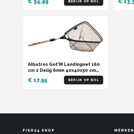
€ 34,99
€ 13,
BEKIJK OP BOL
100x30cm
Albatros Got'M Landingnet 160
cm 2 Delig 6mm 40x40x30 cm
Allround
€ 17,95
BEKIJK OP BOL
FISH24 SHOP
MERKEN