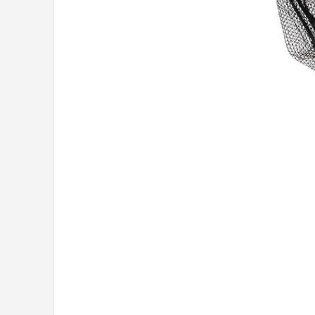
Kunstaas
Shop
POPULAIRE MERKEN
Westin
Spro
Korda
Salmo
Rapala
PB Products