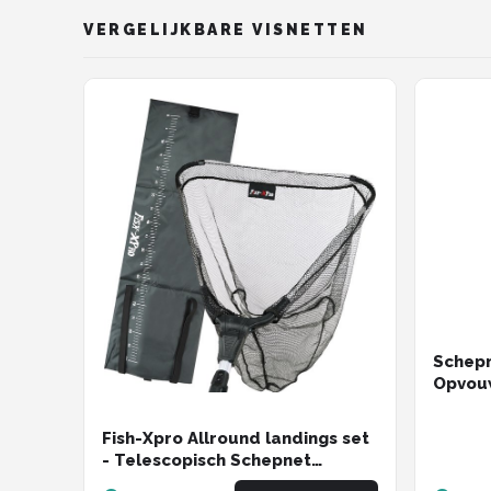
VERGELIJKBARE VISNETTEN
Schepn
Opvouw
Alumin
Fish-Xpro Allround landings set
- Telescopisch Schepnet
50x50cm - Onthaakmat