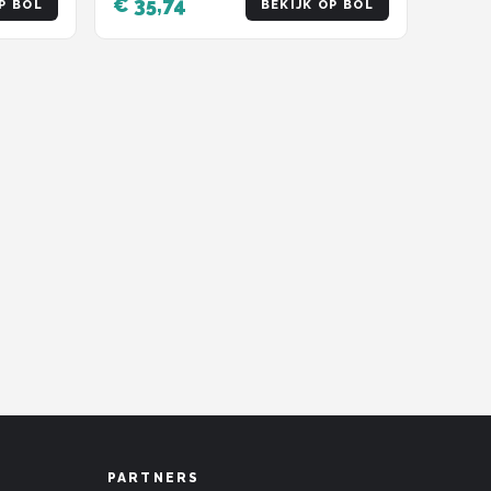
€ 35,74
P BOL
BEKIJK OP BOL
PARTNERS