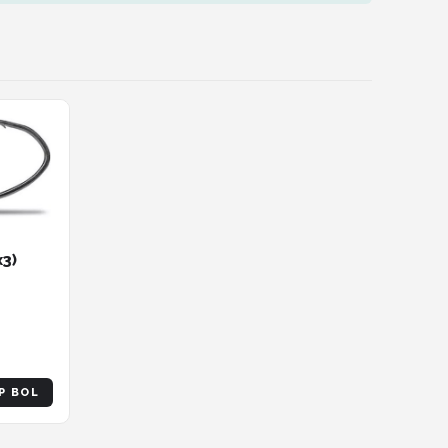
x3)
P BOL