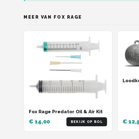
MEER VAN FOX RAGE
Loodko
Fox Rage Predator Oil & Air Kit
€ 14,00
€ 12,
BEKIJK OP BOL