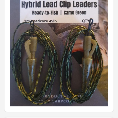
Kunstaas
Shop
POPULAIRE MERKEN
Westin
Spro
Korda
Salmo
Rapala
PB Products