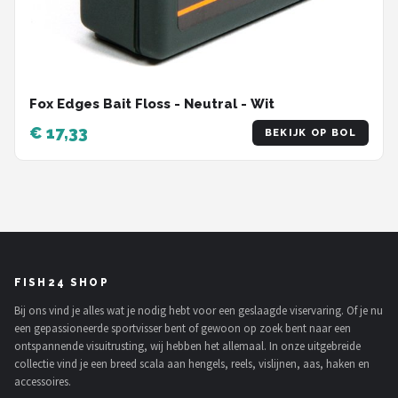
Fox Edges Bait Floss - Neutral - Wit
€ 17,33
BEKIJK OP BOL
FISH24 SHOP
Bij ons vind je alles wat je nodig hebt voor een geslaagde viservaring. Of je nu
een gepassioneerde sportvisser bent of gewoon op zoek bent naar een
ontspannende visuitrusting, wij hebben het allemaal. In onze uitgebreide
collectie vind je een breed scala aan hengels, reels, vislijnen, aas, haken en
accessoires.