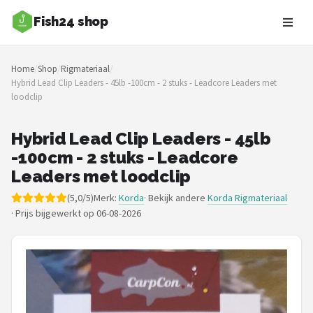
Fish24 shop
Zoeken
Home
/
Shop
/
Rigmateriaal
/
NAVIGATIE
Hybrid Lead Clip Leaders - 45lb -100cm - 2 stuks - Leadcore Leaders met
loodclip
Shop
Merken
Hybrid Lead Clip Leaders - 45lb
-100cm - 2 stuks - Leadcore
Blog
Leaders met loodclip
(5,0/5)
Merk:
Korda
· Bekijk andere
Korda Rigmateriaal
Hengelsoorten
·
Prijs bijgewerkt op 06-08-2026
Hengels
Molens
Dobbers