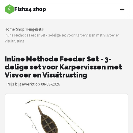
Fish24 shop
Zoeken
Home
/
Shop
/
Hengelsets
/
NAVIGATIE
Inline Methode Feeder Set - 3-delige set voor Karpervissen met Visvoer en
Visuitrusting
Shop
Merken
Inline Methode Feeder Set - 3-
delige set voor Karpervissen met
Blog
Visvoer en Visuitrusting
·
Prijs bijgewerkt op 08-08-2026
Hengelsoorten
Hengels
Molens
Dobbers