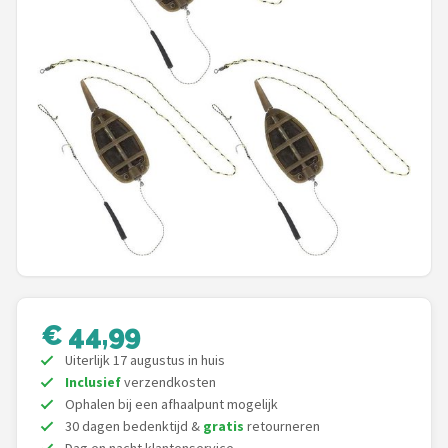
Kunstaas
Shop
POPULAIRE MERKEN
Westin
Spro
Korda
Salmo
€ 44,99
Rapala
Uiterlijk 17 augustus in huis
Inclusief
verzendkosten
Ophalen bij een afhaalpunt mogelijk
PB Products
30 dagen bedenktijd &
gratis
retourneren