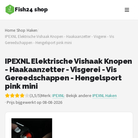
Fish24 shop
Zoeken
Home
/
Shop
/
Haken
/
NAVIGATIE
IPEXNL Elektrische Vishaak Knopen - Haakaanzetter - Visgerei - Vis
Gereedschappen - Hengelsport pink mini
Shop
Merken
IPEXNL Elektrische Vishaak Knopen
- Haakaanzetter - Visgerei - Vis
Blog
Gereedschappen - Hengelsport
pink mini
Hengelsoorten
(3,5/5)
Merk:
IPEXNL
· Bekijk andere
IPEXNL Haken
·
Prijs bijgewerkt op 08-08-2026
Hengels
Molens
Dobbers