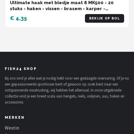
Ultimate haak met bledje maat 8 MK500 - 20
stuks - haken - vissen - brasem - karper -
karperhaak - vishaak
€ 4,35
BEKIJK OP BOL
FISH24 SHOP
Bij ons vind je alles wat je nodig hebt voor een geslaagde viservaring. Of je nu
een gepassioneerde sportvisser bent of gewoon op zoek bent naar een
ontspannende visuitrusting, wij hebben het allemaal. In onze uitgebreide
collectie vind je een breed scala aan hengels, reels, vislijnen, aas, haken en
accessoires.
MERKEN
Westin