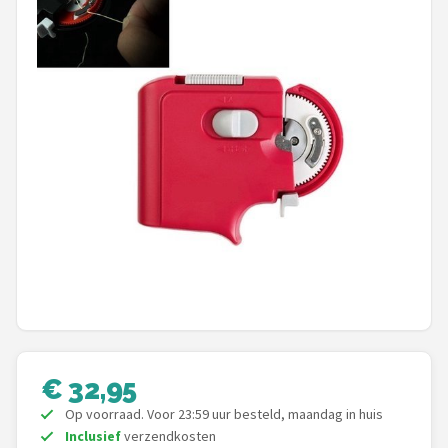
Kunstaas
Shop
POPULAIRE MERKEN
Westin
Spro
Korda
Salmo
Rapala
€ 32,95
PB Products
Op voorraad. Voor 23:59 uur besteld, maandag in huis
Inclusief
verzendkosten