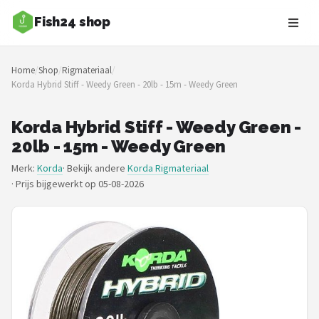
Fish24 shop
Zoeken
Home
/
Shop
/
Rigmateriaal
/
NAVIGATIE
Korda Hybrid Stiff - Weedy Green - 20lb - 15m - Weedy Green
Shop
Korda Hybrid Stiff - Weedy Green -
Merken
20lb - 15m - Weedy Green
Merk:
Korda
· Bekijk andere
Korda Rigmateriaal
Blog
·
Prijs bijgewerkt op 05-08-2026
Hengelsoorten
Hengels
Molens
Dobbers