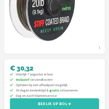
Kunstaas
Shop
POPULAIRE MERKEN
Westin
Spro
Korda
€ 30,32
Uiterlijk 7 augustus in huis
Salmo
Inclusief
verzendkosten
Ophalen bij een afhaalpunt mogelijk
Rapala
30 dagen bedenktijd &
gratis
retourneren
Dag en nacht klantenservice
PB Products
BEKIJK OP BOL