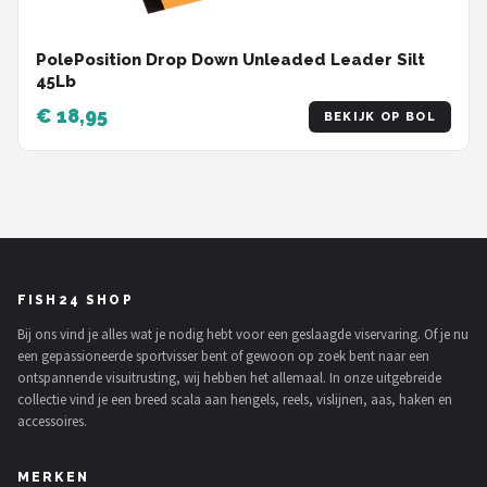
PolePosition Drop Down Unleaded Leader Silt
45Lb
€ 18,95
BEKIJK OP BOL
FISH24 SHOP
Bij ons vind je alles wat je nodig hebt voor een geslaagde viservaring. Of je nu
een gepassioneerde sportvisser bent of gewoon op zoek bent naar een
ontspannende visuitrusting, wij hebben het allemaal. In onze uitgebreide
collectie vind je een breed scala aan hengels, reels, vislijnen, aas, haken en
accessoires.
MERKEN