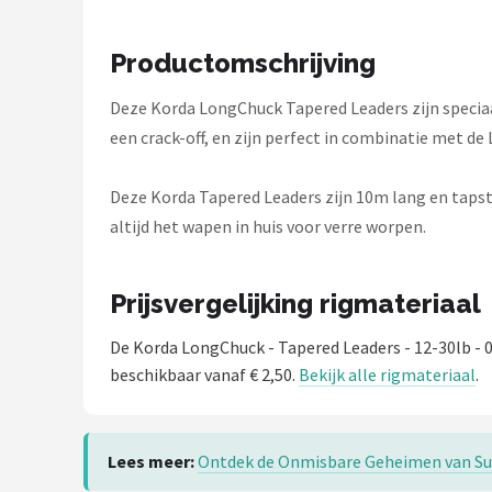
Fox Rage
Productomschrijving
Rozemeijer
Deze Korda LongChuck Tapered Leaders zijn speciaa
Gamakatsu
een crack-off, en zijn perfect in combinatie met de
Mikado
Deze Korda Tapered Leaders zijn 10m lang en tapst
Alle merken →
altijd het wapen in huis voor verre worpen.
Prijsvergelijking rigmateriaal
De Korda LongChuck - Tapered Leaders - 12-30lb -
beschikbaar vanaf € 2,50.
Bekijk alle rigmateriaal
.
Lees meer:
Ontdek de Onmisbare Geheimen van Suc