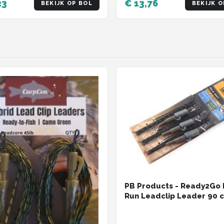
23
€ 13,76
BEKIJK OP BOL
BEKIJK O
PB Products - Ready2Go 
Run Leadclip Leader 90 c
stuks - Weed