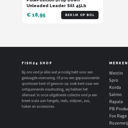
Unleaded Leader Silt 45Lb
€ 18,95
BEKIJK OP BOL
FISH24 SHOP
MERKEN
Bij ons vind je alles wat je nodig hebt voor een
Westin
geslaagde viservaring. Of je nu een gepassioneerde
Spro
sportvisser bent of gewoon op zoek bent naar een
Korda
ontspannende visuitrusting, wij hebben het
Salmo
allemaal. In onze uitgebreide collectie vind je een
breed scala aan hengels, reels, vislijnen, aas,
Rapala
haken en accessoires.
PB Produ
Fox Rage
Rozemeij