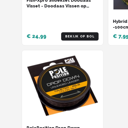
Fish-Xpro Snoekset Doodaas
Visset - Doodaas Vissen op
Snoek - Snoekdobbers - Stalen
Onderlijnen – Wartels
Hybrid
-100cm
Leader
€ 24,99
€ 7,9
BEKIJK OP BOL
PolePosition Drop Down