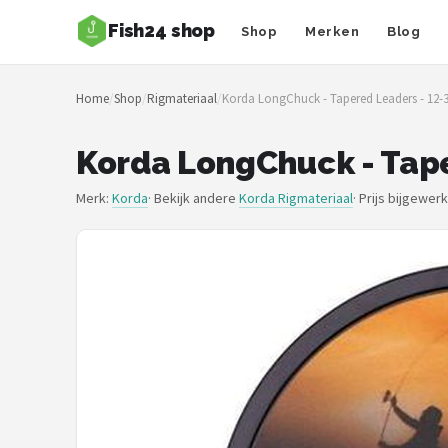
Fish24 shop
Shop
Merken
Blog
Zoeken
Home
/
Shop
/
Rigmateriaal
/
Korda LongChuck - Tapered Leaders - 12-3
NAVIGATIE
Shop
Korda LongChuck - Tape
Merken
Merk:
Korda
· Bekijk andere
Korda Rigmateriaal
·
Prijs bijgewer
Blog
Hengelsoorten
Hengels
Molens
Dobbers