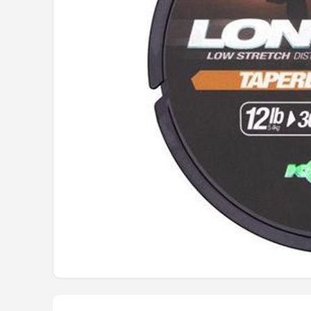
Kunstaas
Shop
POPULAIRE MERKEN
Westin
Spro
Korda
Salmo
Rapala
PB Products