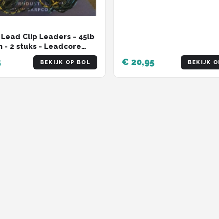
 Lead Clip Leaders - 45lb
 - 2 stuks - Leadcore
s met loodclip
5
€ 20,95
BEKIJK OP BOL
BEKIJK O