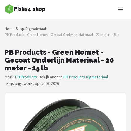
Fish24 shop
Zoeken
Home
/
Shop
/
Rigmateriaal
/
NAVIGATIE
PB Products - Green Hornet - Gecoat Onderlijn Materiaal - 20 meter - 15 lb
Shop
PB Products - Green Hornet -
Merken
Gecoat Onderlijn Materiaal - 20
meter - 15 lb
Blog
Merk:
PB Products
· Bekijk andere
PB Products Rigmateriaal
·
Prijs bijgewerkt op 05-08-2026
Hengelsoorten
Hengels
Molens
Dobbers