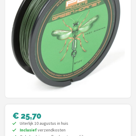
Kunstaas
Shop
POPULAIRE MERKEN
Westin
Spro
Korda
Salmo
Rapala
€ 25,70
PB Products
Uiterlijk 10 augustus in huis
Inclusief
verzendkosten