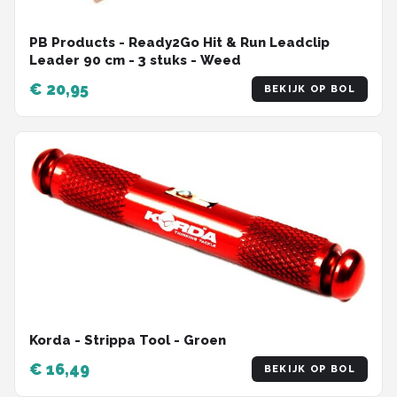
PB Products - Ready2Go Hit & Run Leadclip
Leader 90 cm - 3 stuks - Weed
€ 20,95
BEKIJK OP BOL
Korda - Strippa Tool - Groen
€ 16,49
BEKIJK OP BOL