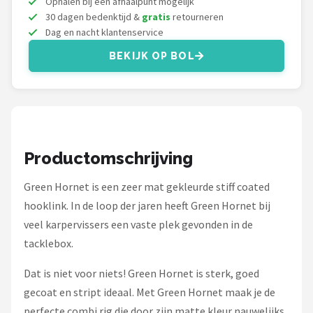
Ophalen bij een afhaalpunt mogelijk
Fox Rage
30 dagen bedenktijd &
gratis
retourneren
Dag en nacht klantenservice
Rozemeijer
BEKIJK OP BOL
Gamakatsu
Mikado
Alle merken →
Productomschrijving
Green Hornet is een zeer mat gekleurde stiff coated
hooklink. In de loop der jaren heeft Green Hornet bij
veel karpervissers een vaste plek gevonden in de
tacklebox.
Dat is niet voor niets! Green Hornet is sterk, goed
gecoat en stript ideaal. Met Green Hornet maak je de
perfecte combi rig die door zijn matte kleur nauwelijks