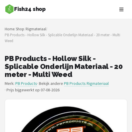
Fish24 shop
Zoeken
Home
/
Shop
/
Rigmateriaal
/
NAVIGATIE
PB Products - Hollow Silk - Splicable Onderlijn Materiaal - 20 meter - Multi
Weed
Shop
Merken
PB Products - Hollow Silk -
Splicable Onderlijn Materiaal - 20
Blog
meter - Multi Weed
Merk:
PB Products
· Bekijk andere
PB Products Rigmateriaal
Hengelsoorten
·
Prijs bijgewerkt op 07-08-2026
Hengels
Molens
Dobbers