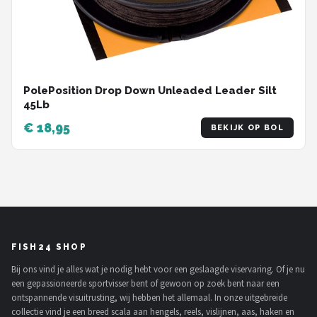
PolePosition Drop Down Unleaded Leader Silt
45Lb
€ 18,95
BEKIJK OP BOL
FISH24 SHOP
Bij ons vind je alles wat je nodig hebt voor een geslaagde viservaring. Of je nu
een gepassioneerde sportvisser bent of gewoon op zoek bent naar een
ontspannende visuitrusting, wij hebben het allemaal. In onze uitgebreide
collectie vind je een breed scala aan hengels, reels, vislijnen, aas, haken en