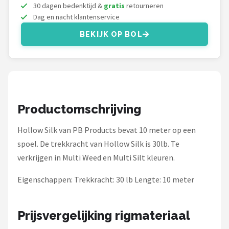
Fox Rage
30 dagen bedenktijd &
gratis
retourneren
Dag en nacht klantenservice
Rozemeijer
BEKIJK OP BOL
Gamakatsu
Mikado
Alle merken →
Productomschrijving
Hollow Silk van PB Products bevat 10 meter op een
spoel. De trekkracht van Hollow Silk is 30lb. Te
verkrijgen in Multi Weed en Multi Silt kleuren.
Eigenschappen: Trekkracht: 30 lb Lengte: 10 meter
Prijsvergelijking rigmateriaal