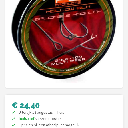
Kunstaas
Shop
POPULAIRE MERKEN
Westin
Spro
Korda
Salmo
Rapala
€ 24,40
Uiterlijk 12 augustus in huis
PB Products
Inclusief
verzendkosten
Ophalen bij een afhaalpunt mogelijk