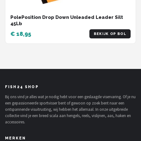
PolePosition Drop Down Unleaded Leader Silt
45Lb
€ 18,95
BEKIJK OP BOL
FISH24 SHOP
Bij ons vind je alles wat je nodig hebt voor een geslaagde viservaring. Of je nu
een gepassioneerde sportvisser bent of gewoon op zoek bent naar een
ontspannende visuitrusting, wij hebben het allemaal. In onze uitgebreide
collectie vind je een breed scala aan hengels, reels, vislijnen, aas, haken en
accessoires.
MERKEN