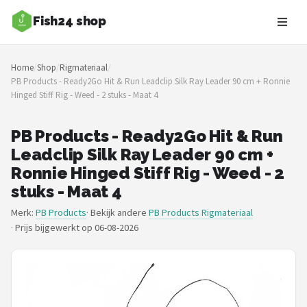
Fish24 shop
Zoeken
Home
/
Shop
/
Rigmateriaal
/
NAVIGATIE
PB Products - Ready2Go Hit & Run Leadclip Silk Ray Leader 90 cm + Ronnie
Hinged Stiff Rig - Weed - 2 stuks - Maat 4
Shop
Merken
PB Products - Ready2Go Hit & Run
Leadclip Silk Ray Leader 90 cm +
Blog
Ronnie Hinged Stiff Rig - Weed - 2
stuks - Maat 4
Hengelsoorten
Merk:
PB Products
· Bekijk andere
PB Products Rigmateriaal
·
Prijs bijgewerkt op 06-08-2026
Hengels
Molens
Dobbers