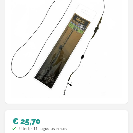
Kunstaas
Shop
POPULAIRE MERKEN
Westin
Spro
Korda
Salmo
Rapala
€ 25,70
PB Products
Uiterlijk 11 augustus in huis