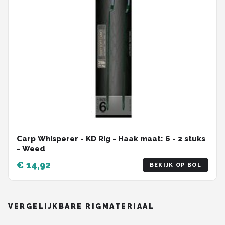
Carp Whisperer - KD Rig - Haak maat: 6 - 2 stuks
- Weed
€ 14,92
BEKIJK OP BOL
VERGELIJKBARE RIGMATERIAAL