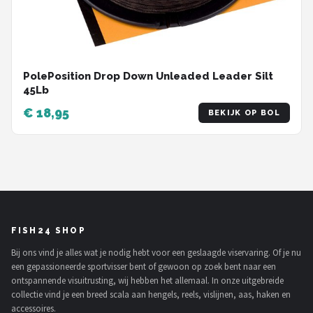
PolePosition Drop Down Unleaded Leader Silt
45Lb
€ 18,95
BEKIJK OP BOL
FISH24 SHOP
Bij ons vind je alles wat je nodig hebt voor een geslaagde viservaring. Of je nu
een gepassioneerde sportvisser bent of gewoon op zoek bent naar een
ontspannende visuitrusting, wij hebben het allemaal. In onze uitgebreide
collectie vind je een breed scala aan hengels, reels, vislijnen, aas, haken en
accessoires.