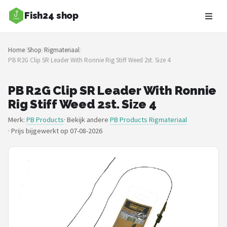
Fish24 shop
Zoeken
Home
/
Shop
/
Rigmateriaal
/
NAVIGATIE
PB R2G Clip SR Leader With Ronnie Rig Stiff Weed 2st. Size 4
Shop
PB R2G Clip SR Leader With Ronnie
Merken
Rig Stiff Weed 2st. Size 4
Merk:
PB Products
· Bekijk andere
PB Products Rigmateriaal
Blog
·
Prijs bijgewerkt op 07-08-2026
Hengelsoorten
Hengels
Molens
Dobbers