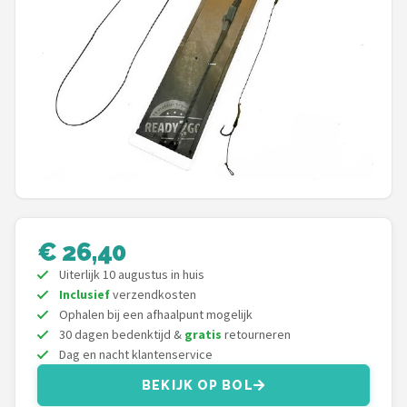
Kunstaas
Shop
POPULAIRE MERKEN
Westin
Spro
Korda
€ 26,40
Uiterlijk 10 augustus in huis
Salmo
Inclusief
verzendkosten
Ophalen bij een afhaalpunt mogelijk
Rapala
30 dagen bedenktijd &
gratis
retourneren
Dag en nacht klantenservice
PB Products
BEKIJK OP BOL